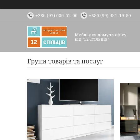
+380 (97) 006-52-00
+380 (99) 481-19-80
Меблі для дому та офісу
від "12 Стільців"
Групи товарів та послуг