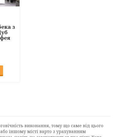
бека з
Дуб
мфея
вговічність виконання, тому що саме від цього
і або іншому місті варто з урахуванням