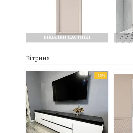
ВІШАЛКИ НАСТІННІ
Вітрина
–16%