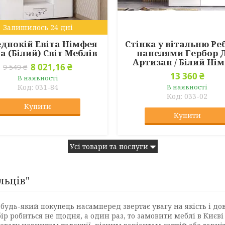
Залишилось 24 дні
дпокій Евіта Німфея
Стінка у вітальню Ре
а (Білий) Світ Меблів
панелями Гербор 
Артизан / Білий Ні
8 021,16 ₴
9 549 ₴
13 360 ₴
В наявності
031-84
В наявності
033-02
Купити
Купити
Усі товари та послуги
льців"
будь-який покупець насамперед звертає увагу на якість і до
бір робиться не щодня, а один раз, то замовити меблі в Києв