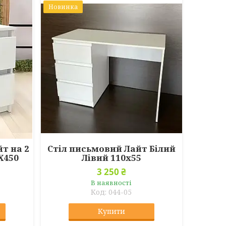
Новинка
т на 2
Стіл письмовий Лайт Білий
Х450
Лівий 110х55
3 250 ₴
В наявності
044-05
Купити