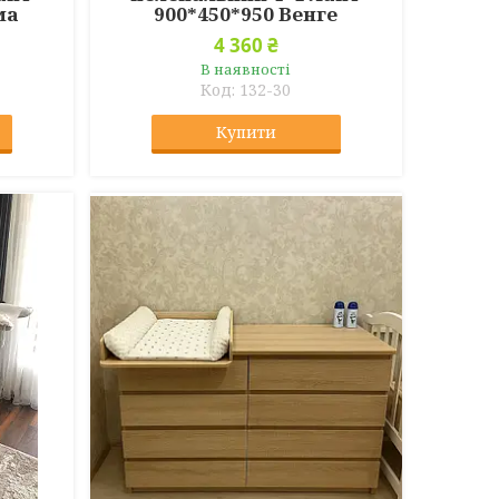
ма
900*450*950 Венге
4 360 ₴
В наявності
132-30
Купити