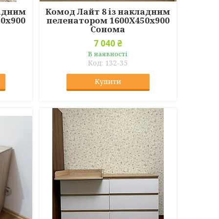
ладним
Комод Лайт 8 із накладним
0х900
пеленатором 1600Х450х900
Сонома
7 040 ₴
В наявності
132-35
Купити