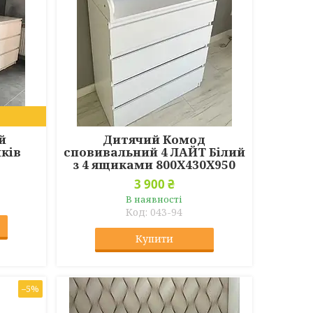
й
Дитячий Комод
иків
сповивальний 4 ЛАЙТ Білий
з 4 ящиками 800Х430Х950
3 900 ₴
В наявності
043-94
Купити
–5%