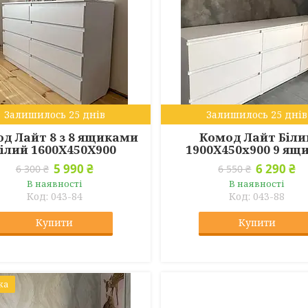
Залишилось 25 днів
Залишилось 25 днів
д Лайт 8 з 8 ящиками
Комод Лайт Біли
ілий 1600Х450Х900
1900Х450х900 9 ящ
5 990 ₴
6 290 ₴
6 300 ₴
6 550 ₴
В наявності
В наявності
043-84
043-88
Купити
Купити
ка