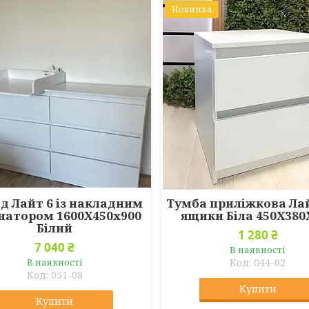
Новинка
д Лайт 6 із накладним
Тумба приліжкова Лай
натором 1600Х450х900
ящики Біла 450Х380
Білий
1 280 ₴
7 040 ₴
В наявності
В наявності
044-02
051-08
Купити
Купити