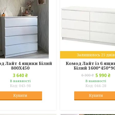
Залишилось 25 днів
д Лайт 4 ящики Білий
Комод Лайт із 6 ящ
800Х450
Білий 1600*450*9
3 640 ₴
5 990 ₴
6 300 ₴
В наявності
В наявності
043-98
044-28
Купити
Купити