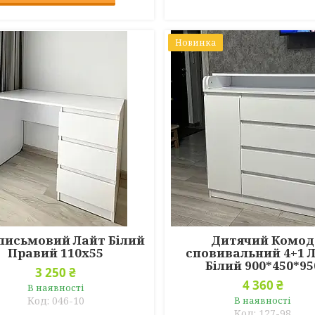
Новинка
 письмовий Лайт Білий
Дитячий Комод
Правий 110х55
сповивальний 4+1 
Білий 900*450*95
3 250 ₴
4 360 ₴
В наявності
046-10
В наявності
127-98