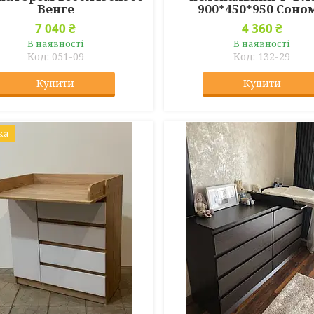
Венге
900*450*950 Соно
7 040 ₴
4 360 ₴
В наявності
В наявності
051-09
132-29
Купити
Купити
ка