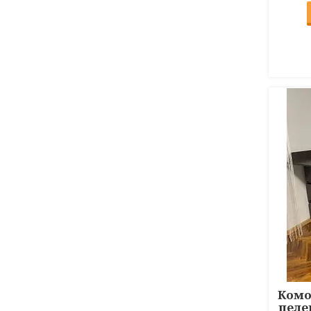
Комо
пеле