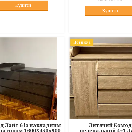
Купити
Купити
Новинка
д Лайт 6 із накладним
Дитячий Комод
натором 1600Х450х900
пеленальний 4+1 Л