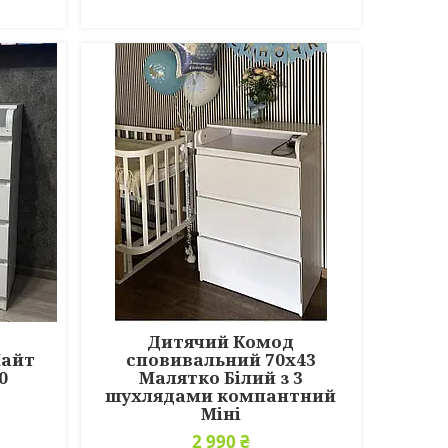
Дитячий Комод
Лайт
сповивальний 70х43
0
Малятко Білий з 3
шухлядами компантний
Міні
2 990 ₴