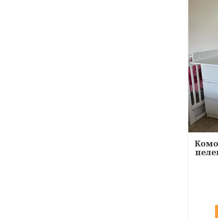
Комо
пеле