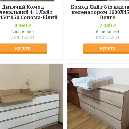
Дитячий Комод
Комод Лайт 8 із нак
ленальний 4+1 Лайт
пеленатором 1600Х45
450*950 Сонома-Білий
Венге
4 360 ₴
7 040 ₴
В наявності
В наявності
132-31
132-34
Купити
Купити