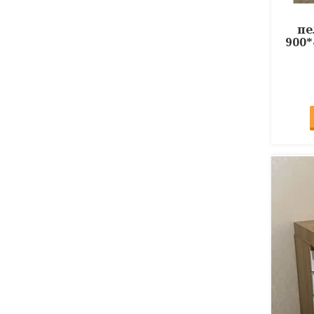
пе
900*