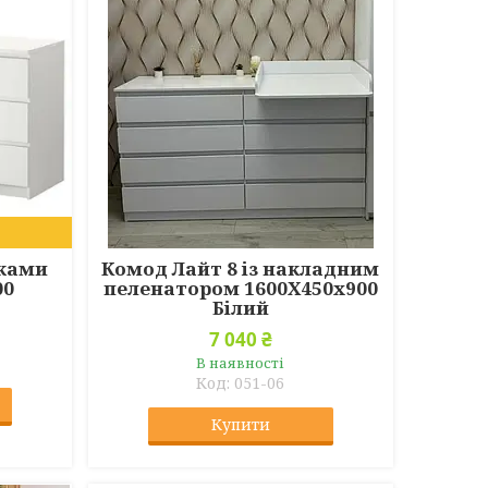
иками
Комод Лайт 8 із накладним
00
пеленатором 1600Х450х900
Білий
7 040 ₴
В наявності
051-06
Купити