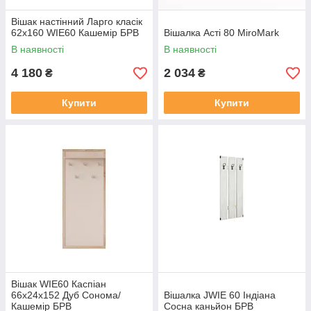
Вішак настінний Ларго класік
62х160 WIE60 Кашемір БРВ
Вішалка Асті 80 MiroMark
В наявності
В наявності
4 180
2 034
₴
₴
Купити
Купити
Вішак WIE60 Каспіан
66х24х152 Дуб Сонома/
Вішалка JWIE 60 Індіана
Кашемір БРВ
Сосна каньйон БРВ