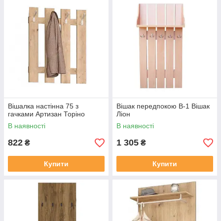
Вішалка настінна 75 з
Вішак передпокою В-1 Вішак
гачками Артизан Торіно
Ліон
В наявності
В наявності
822
1 305
₴
₴
Купити
Купити