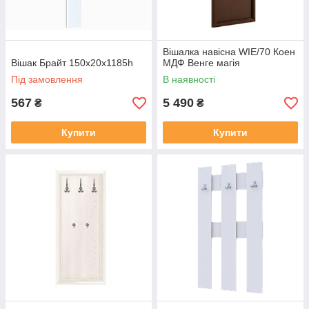
Вішалка навісна WIE/70 Коен
Вішак Брайт 150х20х1185h
МДФ Венге магія
Під замовлення
В наявності
567
5 490
₴
₴
Купити
Купити