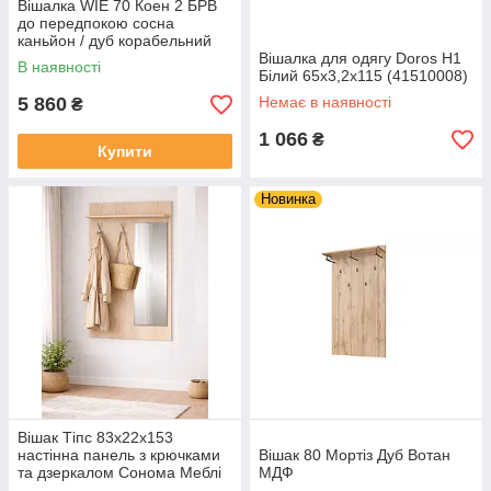
Вішалка WIE 70 Коен 2 БРВ
до передпокою сосна
каньйон / дуб корабельний
Вішалка для одягу Doros Н1
В наявності
Білий 65х3,2х115 (41510008)
5 860
Немає в наявності
₴
1 066
₴
Купити
Новинка
Вішак Тіпс 83х22х153
настінна панель з крючками
Вішак 80 Мортіз Дуб Вотан
та дзеркалом Сонома Меблі
МДФ
Сервіс