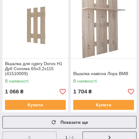
Вішалка для одягу Doros Н1
Дуб Cонома 65х3,2х115
(41510009)
Вішалка навісна Лора ВМВ
В наявності
В наявності
1 066
1 704
₴
₴
Купити
Купити
Показати ще
1
/ 4