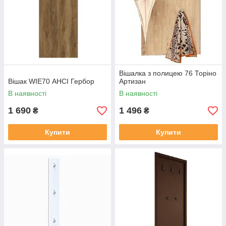
Вішалка з полицею 76 Торіно
Вішак WIE70 АНСІ Гербор
Артизан
В наявності
В наявності
1 690
1 496
₴
₴
Купити
Купити