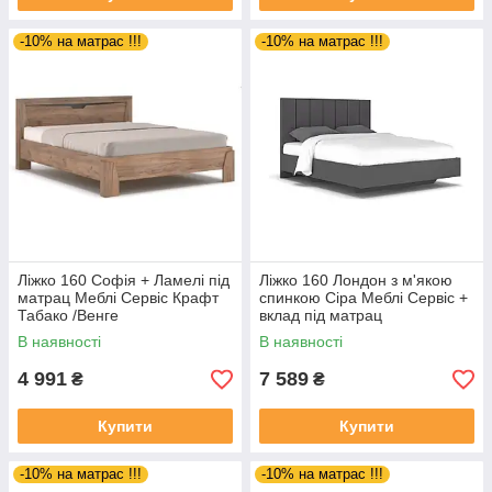
-10% на матрас !!!
-10% на матрас !!!
Ліжко 160 Софія + Ламелі під
Ліжко 160 Лондон з м'якою
матрац Меблі Сервіс Крафт
спинкою Сіра Меблі Сервіс +
Табако /Венге
вклад під матрац
В наявності
В наявності
4 991
7 589
₴
₴
Купити
Купити
-10% на матрас !!!
-10% на матрас !!!