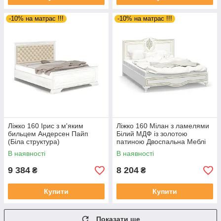
-10% на матрас !!!
-10% на матрас !!!
Ліжко 160 Ірис з м'яким
Ліжко 160 Мілан з ламелями
бильцем Андерсен Пайп
Білий МДФ із золотою
(Біла структура)
патиною Двоспальна Меблі
Сервіс
В наявності
В наявності
9 384
8 204
₴
₴
Купити
Купити
Показати ще