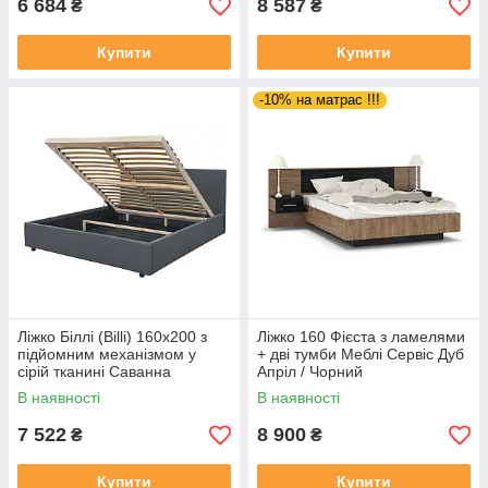
6 684
8 587
₴
₴
Купити
Купити
-10% на матрас !!!
Ліжко Біллі (Billi) 160x200 з
Ліжко 160 Фієста з ламелями
підйомним механізмом у
+ дві тумби Меблі Сервіс Дуб
сірій тканині Саванна
Апріл / Чорний
В наявності
В наявності
7 522
8 900
₴
₴
Купити
Купити