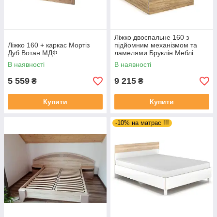
Ліжко двоспальне 160 з
Ліжко 160 + каркас Мортіз
підйомним механізмом та
Дуб Вотан МДФ
ламелями Бруклін Меблі
Сервіс Дуб крафт золотий
В наявності
В наявності
5 559
9 215
₴
₴
Купити
Купити
-10% на матрас !!!