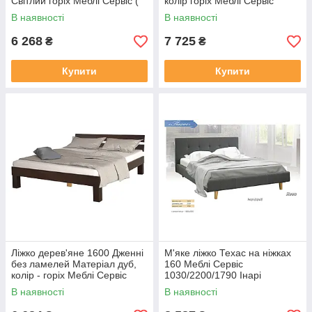
Світлий горіх Меблі Сервіс (
колір горіх Меблі Сервіс
Дерево Бук)
В наявності
В наявності
6 268
7 725
₴
₴
Купити
Купити
Ліжко дерев'яне 1600 Дженні
М'яке ліжко Техас на ніжках
без ламелей Матеріал дуб,
160 Меблі Сервіс
колір - горіх Меблі Сервіс
1030/2200/1790 Інарі
В наявності
В наявності