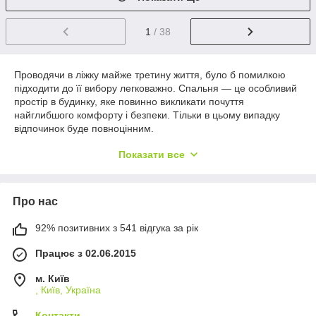
1
/ 38
Проводячи в ліжку майже третину життя, було б помилкою
підходити до її вибору легковажно. Спальня — це особливий
простір в будинку, яке повинно викликати почуття
найглибшого комфорту і безпеки. Тільки в цьому випадку
відпочинок буде повноцінним.
Показати все
Односпальне, односпальні та
двоспальні ліжка з підставою для
матраца
Про нас
В даному розділі каталогу «12 стільців» ми зібрали для вас
92% позитивних з 541 відгука за рік
широкий асортимент ліжок різних виробників: AUREL, Gerbor,
Світ Меблів, Сокме, Меблі-Сервіс, Комфорт-меблі, Фенікс,
Працює з 02.06.2015
Компаніт, ВМВ Холдинг, BRW, Come-For. Все це — якісна,
зручна меблі, зроблена з дерева і інших матеріалів. У нашому
м. Київ
каталозі представлені:
, Київ, Україна
• односпальне ліжко з основою під матрац;
Контакти
• полуторне ліжко з основою під матрац;