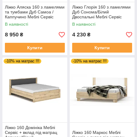
Ліжко Аляска 160 з ламелями
Ліжко Глорія 160 з ламелями
та тумбами Дуб Самоа /
Дуб Сонома/Білий
Каппучино Меблі Сервіс
Двоспальні Меблі Сервіс
В наявності
В наявності
8 950
4 230
₴
₴
Купити
Купити
-10% на матрас !!!
-10% на матрас !!!
Ліжко 160 Домініка Меблі
Сервіс + вклад під матрац
Ліжко 160 Маркос Меблі