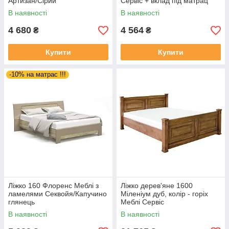
Артизан/Сірий
Сервіс + вклад під матрац
В наявності
В наявності
4 680
4 564
₴
₴
Купити
Купити
-10% на матрас !!!
Ліжко 160 Флоренс Меблі з
Ліжко дерев'яне 1600
ламелями Секвойя/Капучино
Міленіум дуб, колір - горіх
глянець
Меблі Сервіс
В наявності
В наявності