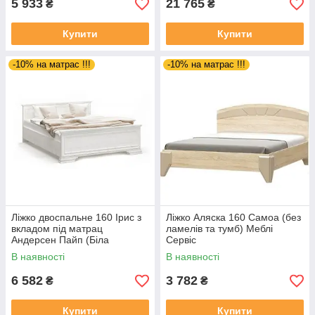
5 933
21 765
₴
₴
Купити
Купити
-10% на матрас !!!
-10% на матрас !!!
Ліжко двоспальне 160 Ірис з
Ліжко Аляска 160 Самоа (без
вкладом під матрац
ламелів та тумб) Меблі
Андерсен Пайп (Біла
Сервіс
структура)
В наявності
В наявності
6 582
3 782
₴
₴
Купити
Купити