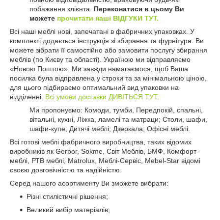
побажання клієнта.
Переконатися в цьому Ви
можете
прочитати наші ВІДГУКИ ТУТ.
Всі наші меблі нові, запечатані в фабричних упаковках. У
комплекті додається інструкція зі збирання та фурнітура. Ви
можете зібрати її самостійно або замовити послугу збирання
меблів (по Києву та області). Україною ми відправляємо
«Новою Поштою». Ми завжди намагаємося, щоб Ваша
посилка була відправлена ​​у строки та за мінімальною ціною,
для цього підбираємо оптимальний вид упаковки на
відділенні.
Всі умови доставки ДИВІТЬСЯ ТУТ.
Ми пропонуємо: Комоди, тумби, Передпокій, спальні,
вітальні, кухні, Ліжка, ламелі та матраци; Столи, шафи,
шафи-купе; Дитячі меблі; Дзеркала; Офісні меблі.
Всі готові меблі фабричного виробництва, таких відомих
виробників як Gerbor, Sokme, Світ Меблів, БМФ, Комфорт-
меблі, РТВ меблі, Matrolux, Меблі-Сервіс, Mebel-Star відомі
своєю довговічністю та надійністю.
Серед нашого асортименту Ви зможете вибрати:
Різні стилістичні рішення;
Великий вибір матеріалів;