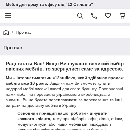
Меблі для дому та офісу від "12 Стільців"
Про нас
Про нас
Раді вітати Вас! Якщо Ви шукаєте великий вибір
якісних меблів, то звернулися саме за адресою.
Ми – інтернет-магазин «12stuliev», який здійснює продаж
меблів вже 10 років.
Завдяки нам Ви зможете купити
недорогі меблі високої якості для свого будинку. Пропоновані
нами меблі на переважно українського виробництва, а
значить, Ви не будете переплачувати за перевезення та інші
витрати на доставку меблів в Україну
Основний принцип нашої роботи - цінувати
кожного клієнта,
тому при підборі шафи, ліжка, стінки,
модульної кухні або інших меблів ми підходимо з
повною відповідальністю, враховуючи будь-які