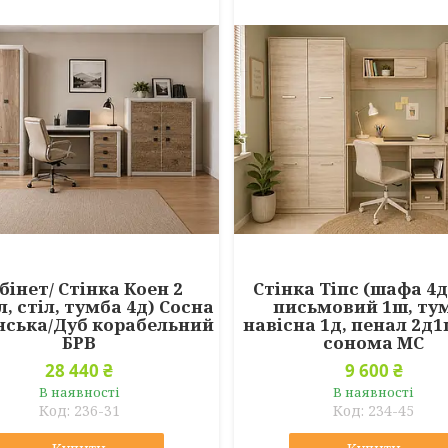
бінет/ Стінка Коен 2
Стінка Тіпс (шафа 4д
л, стіл, тумба 4д) Сосна
письмовий 1ш, ту
нська/Дуб корабельний
навісна 1д, пенал 2д1
БРВ
сонома МС
28 440 ₴
9 600 ₴
В наявності
В наявності
236-31
234-45