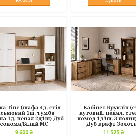
Купити
Купити
ка Тіпс (шафа 4д, стіл
Кабінет Бруклін (с
сьмовий 1ш, тумба
кутовий, пенал, сте
на 1д, пенал 2д1ш) Дуб
комод 1д3ш, 3 полиц
сонома/Білий МС
Дуб крафт Золот
9 600 ₴
11 525 ₴