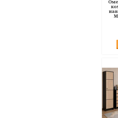
Оме
ко
нав
М