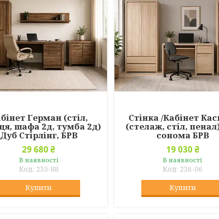
бінет Герман (стіл,
Стінка /Кабінет Кас
ця, шафа 2д, тумба 2д)
(стелаж, стіл, пенал
Дуб Стірлінг, БРВ
сонома БРВ
29 680 ₴
19 030 ₴
В наявності
В наявності
235-88
236-06
Купити
Купити