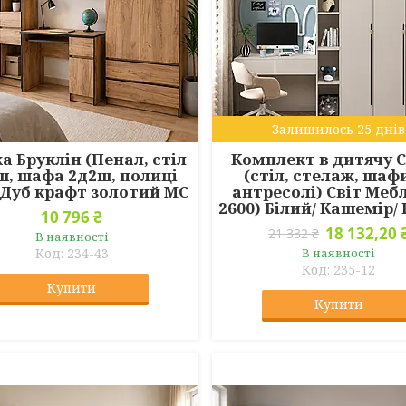
Залишилось 25 днів
а Бруклін (Пенал, стіл
Комплект в дитячу 
ш, шафа 2д2ш, полиці
(стіл, стелаж, шаф
 Дуб крафт золотий МС
антресолі) Світ Мебл
2600) Білий/ Кашемір/
10 796 ₴
18 132,20 
21 332 ₴
В наявності
234-43
В наявності
235-12
Купити
Купити