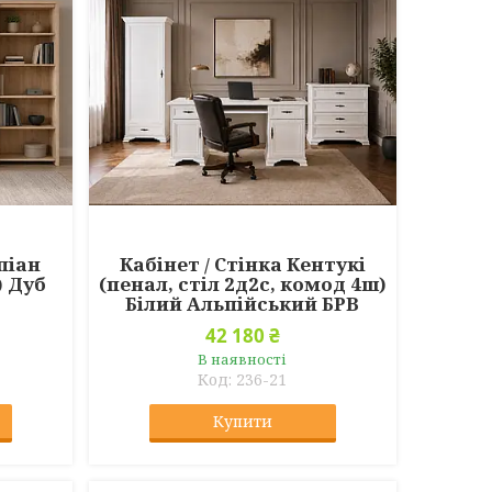
піан
Кабінет / Стінка Кентукі
) Дуб
(пенал, стіл 2д2с, комод 4ш)
Білий Альпійський БРВ
42 180 ₴
В наявності
236-21
Купити