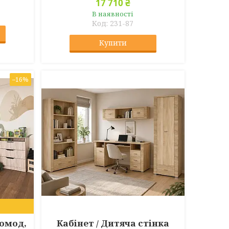
17 710 ₴
В наявності
231-87
Купити
–16%
комод,
Кабінет / Дитяча стінка