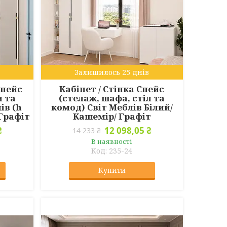
Залишилось 25 днів
Спейс
Кабінет / Стінка Спейс
и та
(стелаж, шафа, стіл та
ів (h
комод) Світ Меблів Білий/
 Графіт
Кашемір/ Графіт
₴
12 098,05 ₴
14 233 ₴
В наявності
235-24
Купити