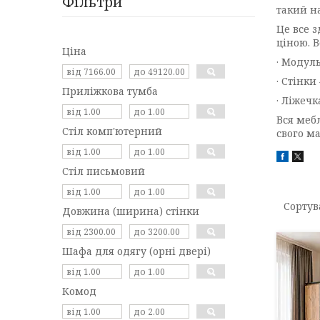
Фільтри
такий на
Це все 
ціною. В
Ціна
· Модул
· Стінки
Приліжкова тумба
· Ліжечк
Вся меб
Стіл комп'ютерний
свого м
Стіл письмовий
Довжина (ширина) стінки
Шафа для одягу (орні двері)
Комод