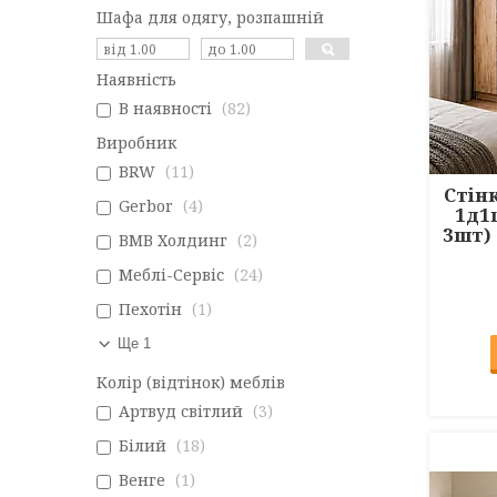
Шафа для одягу, розпашній
Наявність
В наявності
82
Виробник
BRW
11
Стінк
Gerbor
4
1д1
3шт)
ВМВ Холдинг
2
Меблі-Сервіс
24
Пехотін
1
Ще 1
Колір (відтінок) меблів
Артвуд світлий
3
Білий
18
Венге
1