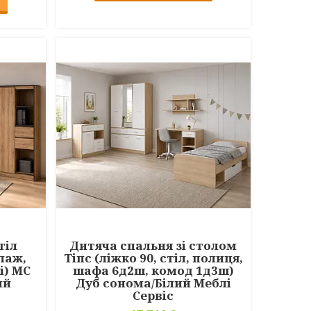
тіл
Дитяча спальня зі столом
лаж,
Тіпс (ліжко 90, стіл, полиця,
і) МС
шафа 6д2ш, комод 1д3ш)
ий
Дуб сонома/Білий Меблі
Сервіс