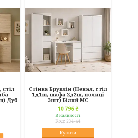
, стіл
Стінка Бруклін (Пенал, стіл
мба
1д1ш, шафа 2д2ш, полиці
ш) Дуб
3шт) Білий МС
10 796 ₴
В наявності
234-44
Купити