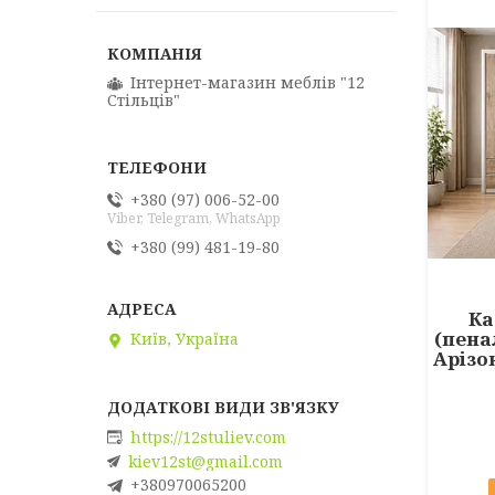
Інтернет-магазин меблів "12
Стільців"
+380 (97) 006-52-00
Viber, Telegram, WhatsApp
+380 (99) 481-19-80
Ка
(пена
Київ, Україна
Арізо
https://12stuliev.com
kiev12st@gmail.com
+380970065200