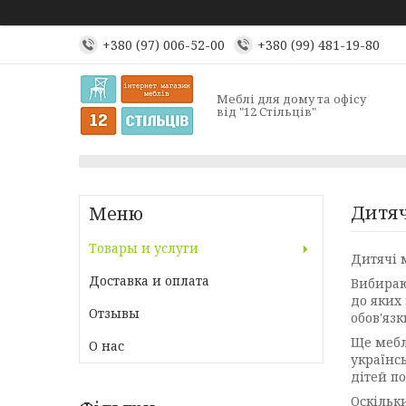
+380 (97) 006-52-00
+380 (99) 481-19-80
Меблі для дому та офісу
від "12 Стільців"
Дитяч
Товары и услуги
Дитячі 
Доставка и оплата
Вибираю
до яких
Отзывы
обов'язк
Ще мебл
О нас
українс
дітей п
Оскільк