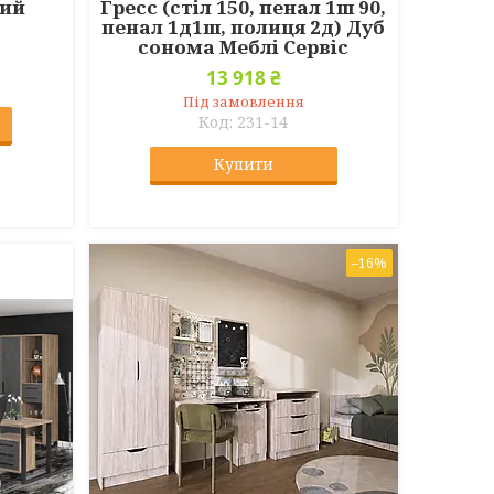
лий
Гресс (стіл 150, пенал 1ш 90,
пенал 1д1ш, полиця 2д) Дуб
сонома Меблі Сервіс
13 918 ₴
Під замовлення
231-14
Купити
–16%