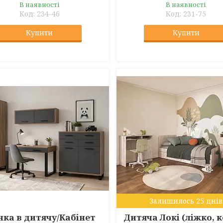
В наявності
В наявності
234-46
231-75
Купити
Купити
Залишилось 25 днів
нка в дитячу/Кабінет
Дитяча Локі (ліжко, 