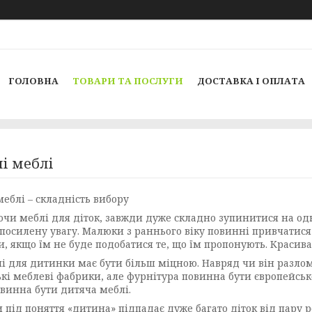
ГОЛОВНА
ТОВАРИ ТА ПОСЛУГИ
ДОСТАВКА І ОПЛАТА
і меблі
меблі – складність вибору
чи меблі для діток, завжди дуже складно зупинитися на одно
 посилену увагу. Малюки з раннього віку повинні привчатися
и, якщо їм не буде подобатися те, що їм пропонують. Красива
і для дитинки має бути більш міцною. Навряд чи він разлом
ькі меблеві фабрики, але фурнітура повинна бути європейськ
овинна бути дитяча меблі.
и під поняття «дитина» підпадає дуже багато діток від пару 