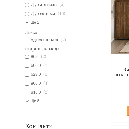
Дуб артизан
5
Дуб сонома
15
Ще 2
Ліжко
односпальна
2
Ширина комода
80.0
2
600.0
1
Ка
поли
628.0
1
800.0
4
810.0
2
Ще 8
Контакти