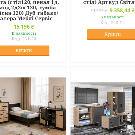
га (стіл120, пенал 1д,
стіл) Артвуд Світ
мод 2д2ш 120, тумба
9 358,44 ₴
11 141 ₴
існа 120) Дуб табако/
В наявності
атера Меблі Сервіс
228-22
15 196 ₴
В наявності
Купити
231-24
Купити