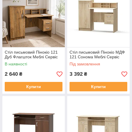
Стіл письмовий Пінокіо 121
Стіл письмовий Пінокіо МДФ
Дуб Флагшток Меблі Сервіс
121 Сонома Меблі Сервіс
В наявності
Під замовлення
2 640
3 392
₴
₴
Купити
Купити