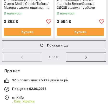
Омега Меблі Сервіс Табако/
Фантазія Венге/Сонома
Матера з двома ящиками на
2Д/2Ш з двома тумбами
металевих ніжках
Меблі Сервіс
В наявності
В наявності
3 362
3 594
₴
₴
Купити
Купити
Показати ще
1
/ 410
Про нас
92% позитивних з 538 відгуків за рік
Працює з 02.06.2015
м. Київ
, Київ, Україна