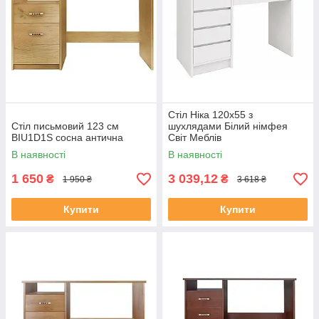
Стіл Ніка 120х55 з
Стіл письмовий 123 см
шухлядами Білий німфея
BIU1D1S сосна антична
Світ Меблів
В наявності
В наявності
1 650
3 039,12
₴
₴
1 950 ₴
3 618 ₴
Купити
Купити