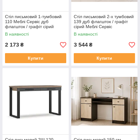
Стіл письмовий 1-тумбовий
Стіл письмовий 2-х тумбовий
110 Меблі Сервіс дуб
139 дуб флагшток / графіт
флагшток / графіт сірий
сірий Меблі Сервіс
В наявності
В наявності
2 173
3 544
₴
₴
Купити
Купити
Стіл письмовий 2Ш 120
Стіл письмовий 150 см