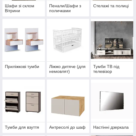
Шафи зі склом
Пенали/Шафи з
Стелажі та полиці
Вітрини
поличками
Приліжкові тумби
Ліжжо дитяче (для
Тумби ТВ під
немовлят)
телевізор
Тумби для взуття
Антресолі до шаф
Настінні дзеркала