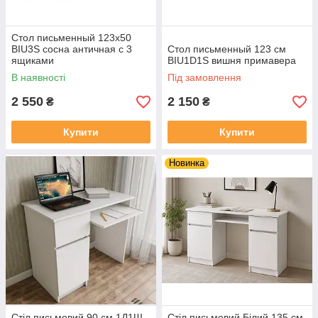
Стол письменный 123х50
BIU3S сосна античная с 3
Стол письменный 123 см
ящиками
BIU1D1S вишня примавера
В наявності
Під замовлення
2 550
2 150
₴
₴
Купити
Купити
Новинка
Стіл письмовий 90 см 1Д1Ш
Стіл письмовий Білий 135 см