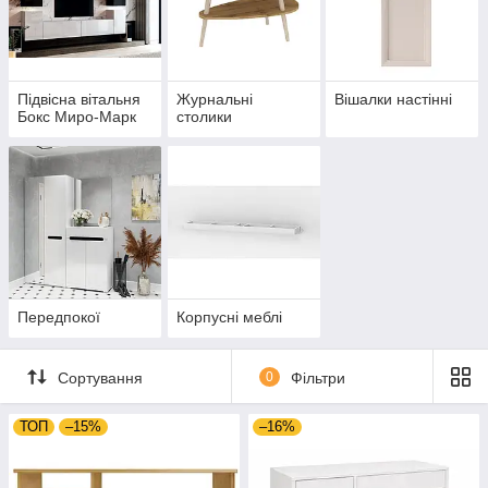
Підвісна вітальня
Журнальні
Вішалки настінні
Бокс Миро-Марк
столики
Передпокої
Корпусні меблі
Сортування
0
Фільтри
ТОП
–15%
–16%