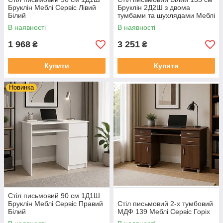
Бруклін Меблі Сервіс Лівий
Бруклін 2Д2Ш з двома
Білий
тумбами та шухлядами Меблі
Сервіс
В наявності
В наявності
1 968
3 251
₴
₴
Купити
Купити
Новинка
Стіл письмовий 90 см 1Д1Ш
Бруклін Меблі Сервіс Правий
Стіл письмовий 2-х тумбовий
Білий
МДФ 139 Меблі Сервіс Горіх