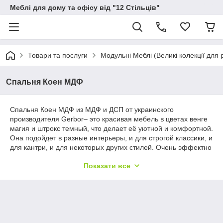
Меблі для дому та офісу від "12 Стільців"
Товари та послуги
Модульні Меблі (Великі колекції для р
Спальня Коен МДФ
Спальня Коен МДФ из МДФ и ДСП от украинского
производителя Gerbor– это красивая мебель в цветах венге
магия и штрокс темный, что делает её уютной и комфортной.
Она подойдет в разные интерьеры, и для строгой классики, и
для кантри, и для некоторых других стилей. Очень эффектно
смотрятся ручки, они небольшие, прямоугольные с
Показати все
металлическим блеском. Интерьер с данной мебелью будет
строги и даже немного мужественным, что делает мебель
пригодно и для сугубо мужской спальни.
В комплектацию входит:
• прикроватная тумбочка, небольшая, но очень
модная;