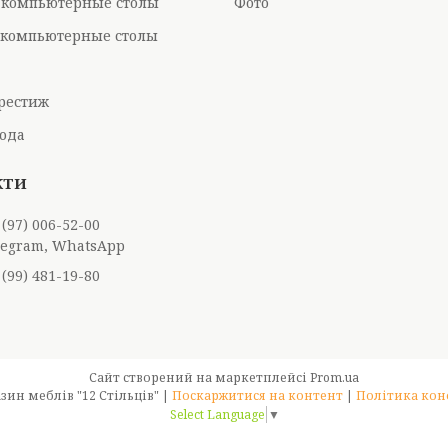
 компьютерные столы
Фото
компьютерные столы
рестиж
ода
 (97) 006-52-00
elegram, WhatsApp
 (99) 481-19-80
Сайт створений на маркетплейсі
Prom.ua
Інтернет-магазин меблів "12 Стільців" |
Поскаржитися на контент
|
Політика кон
Select Language
▼