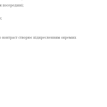
 посередині;
к;
що контраст створює підкресленням окремих