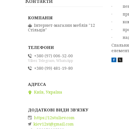
Контакти
· пенал
· прилі
· комод
Інтернет-магазин меблів "12
· прост
Стільців"
· надс
Спальня
елемент
+380 (97) 006-52-00
Viber, Telegram, WhatsApp
+380 (99) 481-19-80
Київ, Україна
https://12stuliev.com
kiev12st@gmail.com