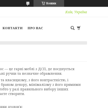
Кошик
Київ, Україна
КОНТАКТИ
ПРО НАС
ос — це гарні меблі з ДСП, де поєднується
ьні ручки та незначне обрамлення.
та класицизму, з його контрастністю, і
ж браком декору, мінімалізму з його прямими
тобто у разі правильного вибору інших
аєте створити.
ки зголов'я;