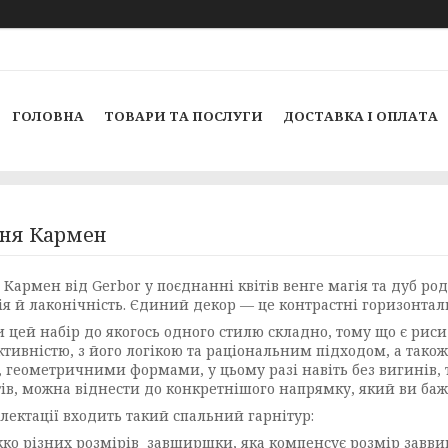
ГОЛОВНА
ТОВАРИ ТА ПОСЛУГИ
ДОСТАВКА І ОПЛАТА
ня Кармен
Кармен від Gerbor у поєднанні квітів венге магія та дуб род
ія й лаконічність. Єдиний декор — це контрастні горизонтал
 цей набір до якогось одного стилю складно, тому що є риси 
ктивністю, з його логікою та раціональним підходом, а тако
, геометричними формами, у цьому разі навіть без вигинів, 
ів, можна віднести до конкретнішого напрямку, який ви баж
лектації входить такий спальний гарнітур:
 різних розмірів завширшки, яка компенсує розмір заввиш