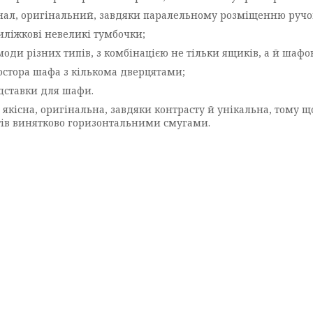
, оригінальний, завдяки паралельному розміщенню ручок
жкові невеликі тумбочки;
и різних типів, з комбінацією не тільки ящиків, а й шафо
ора шафа з кількома дверцятами;
тавки для шафи.
 якісна, оригінальна, завдяки контрасту й унікальна, тому 
ів винятково горизонтальними смугами.