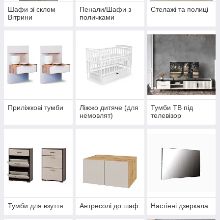
Шафи зі склом
Пенали/Шафи з
Стелажі та полиці
Вітрини
поличками
Приліжкові тумби
Ліжжо дитяче (для
Тумби ТВ під
немовлят)
телевізор
Тумби для взуття
Антресолі до шаф
Настінні дзеркала