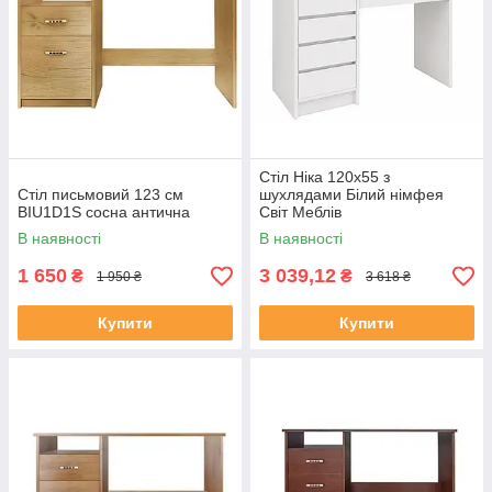
Стіл Ніка 120х55 з
Стіл письмовий 123 см
шухлядами Білий німфея
BIU1D1S сосна антична
Світ Меблів
В наявності
В наявності
1 650
3 039,12
₴
₴
1 950 ₴
3 618 ₴
Купити
Купити