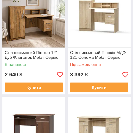
Стіл письмовий Пінокіо 121
Стіл письмовий Пінокіо МДФ
Дуб Флагшток Меблі Сервіс
121 Сонома Меблі Сервіс
В наявності
Під замовлення
2 640
3 392
₴
₴
Купити
Купити