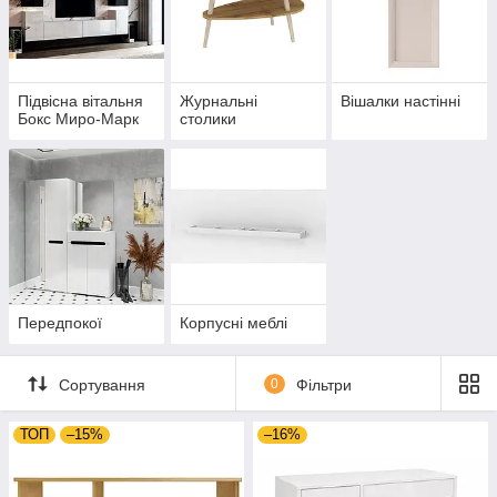
Підвісна вітальня
Журнальні
Вішалки настінні
Бокс Миро-Марк
столики
Передпокої
Корпусні меблі
Сортування
0
Фільтри
ТОП
–15%
–16%