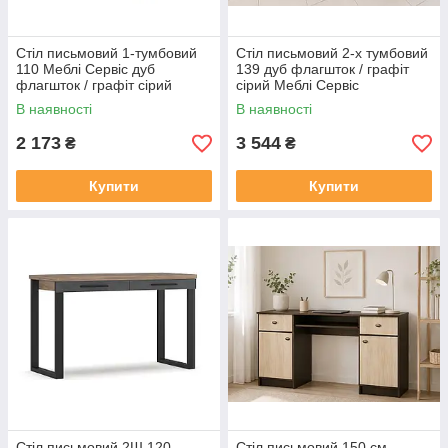
Стіл письмовий 1-тумбовий
Стіл письмовий 2-х тумбовий
110 Меблі Сервіс дуб
139 дуб флагшток / графіт
флагшток / графіт сірий
сірий Меблі Сервіс
В наявності
В наявності
2 173
3 544
₴
₴
Купити
Купити
Стіл письмовий 2Ш 120
Стіл письмовий 150 см