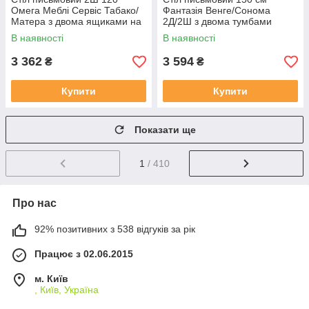
Омега Меблі Сервіс Табако/
Фантазія Венге/Сонома
Матера з двома ящиками на
2Д/2Ш з двома тумбами
металевих ніжках
Меблі Сервіс
В наявності
В наявності
3 362
3 594
₴
₴
Купити
Купити
Показати ще
1
/ 410
Про нас
92% позитивних з 538 відгуків за рік
Працює з 02.06.2015
м. Київ
, Київ, Україна