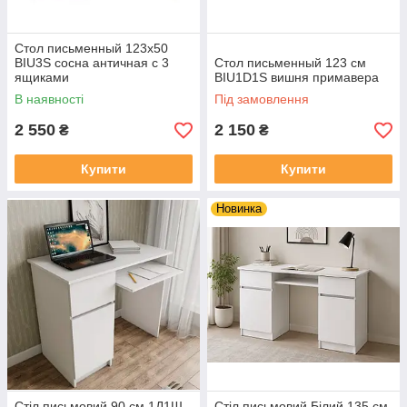
Стол письменный 123х50
BIU3S сосна античная с 3
Стол письменный 123 см
ящиками
BIU1D1S вишня примавера
В наявності
Під замовлення
2 550
2 150
₴
₴
Купити
Купити
Новинка
Стіл письмовий 90 см 1Д1Ш
Стіл письмовий Білий 135 см