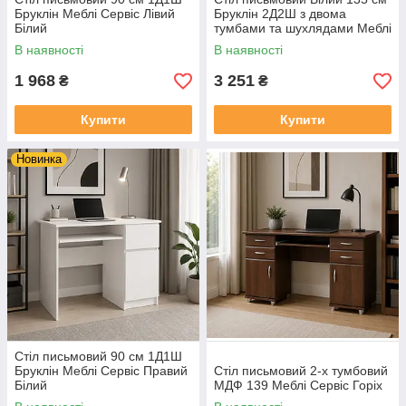
Бруклін Меблі Сервіс Лівий
Бруклін 2Д2Ш з двома
Білий
тумбами та шухлядами Меблі
Сервіс
В наявності
В наявності
1 968
3 251
₴
₴
Купити
Купити
Новинка
Стіл письмовий 90 см 1Д1Ш
Бруклін Меблі Сервіс Правий
Стіл письмовий 2-х тумбовий
Білий
МДФ 139 Меблі Сервіс Горіх