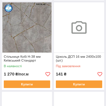
Стільниця Кобі Н-38 мм
Цоколь ДСП 16 мм 2400х100
Київсьький Стандарт
(шт.)
В наявності
Під замовлення
1 270
141
₴/пог.м
₴
Купити
Купити