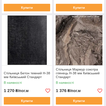
Купити
Купити
Стільниця Мармур сокотра
Стільниця Бетон темний Н-38
глянець Н-38 мм Київсьький
мм Київсьький Стандарт
Стандарт
В наявності
В наявності
1 270
1 376
₴/пог.м
₴/пог.м
Купити
Купити