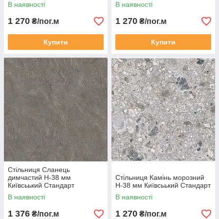
В наявності
В наявності
1 270
1 270
₴/пог.м
₴/пог.м
Купити
Купити
Стільниця Сланець
димчастий Н-38 мм
Стільниця Камінь морозний
Київсьький Стандарт
Н-38 мм Київсьький Стандарт
В наявності
В наявності
1 376
1 270
₴/пог.м
₴/пог.м