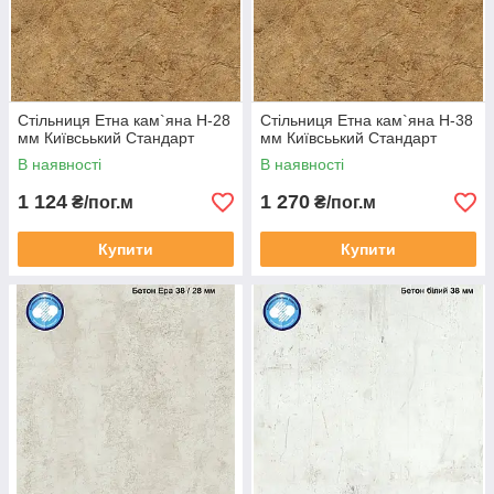
Стільниця Етна кам`яна Н-28
Стільниця Етна кам`яна Н-38
мм Київсьький Стандарт
мм Київсьький Стандарт
В наявності
В наявності
1 124
1 270
₴/пог.м
₴/пог.м
Купити
Купити