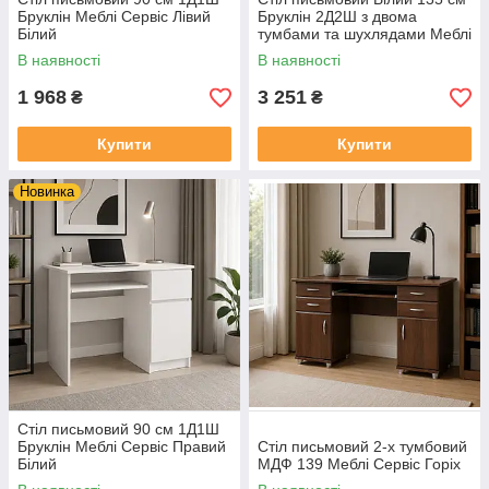
Бруклін Меблі Сервіс Лівий
Бруклін 2Д2Ш з двома
Білий
тумбами та шухлядами Меблі
Сервіс
В наявності
В наявності
1 968
3 251
₴
₴
Купити
Купити
Новинка
Стіл письмовий 90 см 1Д1Ш
Бруклін Меблі Сервіс Правий
Стіл письмовий 2-х тумбовий
Білий
МДФ 139 Меблі Сервіс Горіх