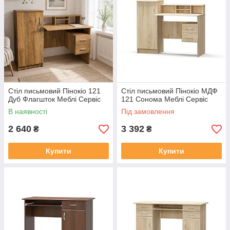
Стіл письмовий Пінокіо 121
Стіл письмовий Пінокіо МДФ
Дуб Флагшток Меблі Сервіс
121 Сонома Меблі Сервіс
В наявності
Під замовлення
2 640
3 392
₴
₴
Купити
Купити