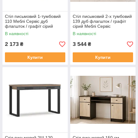
Стіл письмовий 1-тумбовий
Стіл письмовий 2-х тумбовий
110 Меблі Сервіс дуб
139 дуб флагшток / графіт
флагшток / графіт сірий
сірий Меблі Сервіс
В наявності
В наявності
2 173
3 544
₴
₴
Купити
Купити
Стіл письмовий 2Ш 120
Стіл письмовий 150 см