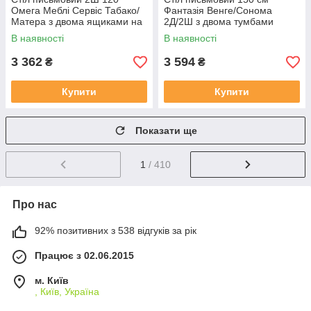
Омега Меблі Сервіс Табако/
Фантазія Венге/Сонома
Матера з двома ящиками на
2Д/2Ш з двома тумбами
металевих ніжках
Меблі Сервіс
В наявності
В наявності
3 362
3 594
₴
₴
Купити
Купити
Показати ще
1
/ 410
Про нас
92% позитивних з 538 відгуків за рік
Працює з 02.06.2015
м. Київ
, Київ, Україна