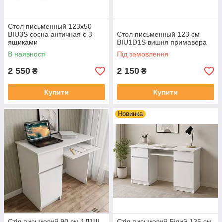
Стол письменный 123х50
BIU3S сосна античная с 3
Стол письменный 123 см
ящиками
BIU1D1S вишня примавера
В наявності
Під замовлення
2 550
2 150
₴
₴
Купити
Купити
Новинка
Стіл письмовий 90 см 1Д1Ш
Стіл письмовий Білий 135 см