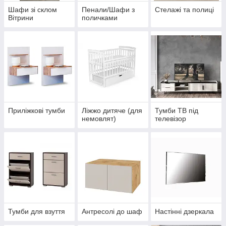
Шафи зі склом
Пенали/Шафи з
Стелажі та полиці
Вітрини
поличками
Приліжкові тумби
Ліжжо дитяче (для
Тумби ТВ під
немовлят)
телевізор
Тумби для взуття
Антресолі до шаф
Настінні дзеркала