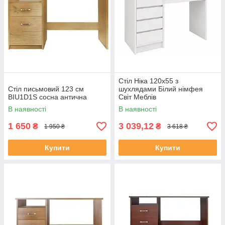
Стіл Ніка 120х55 з
Стіл письмовий 123 см
шухлядами Білий німфея
BIU1D1S сосна антична
Світ Меблів
В наявності
В наявності
1 650
3 039,12
₴
₴
1 950 ₴
3 618 ₴
Купити
Купити