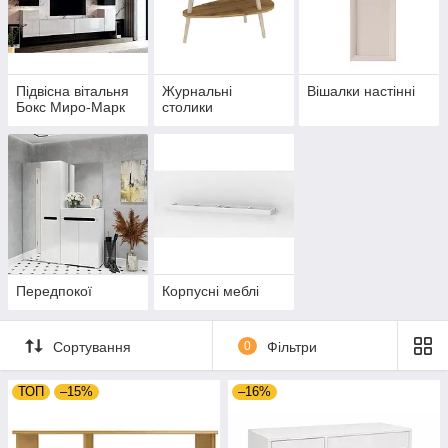
Підвісна вітальня
Журнальні
Вішалки настінні
Бокс Миро-Марк
столики
Передпокої
Корпусні меблі
Сортування
0
Фільтри
ТОП
–15%
–16%