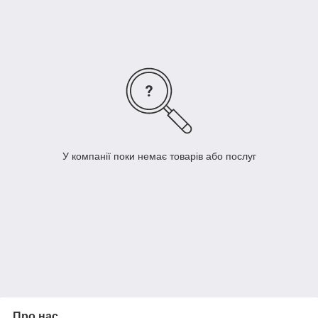
ненав'язливий вигляд, створює відчуття свободи, не обмежує
простір. Такі модулі матимуть гарний вигляд не тільки в
просторих приміщеннях, а й невеликих кімнатах, білий колір
візуально збільшує простір. Декоративні властивості мають
довгасті металеві ручки.
Меблі не тільки стильні та функціональні, а й якісні. Корпуси
та фасади виготовлені з ЛДСП, фурнітура європейської
якості. Купити недорогі та гарні меблі з доставкою можна в
інтернет-магазині 12stuliev.
У компанії поки немає товарів або послуг
Про нас