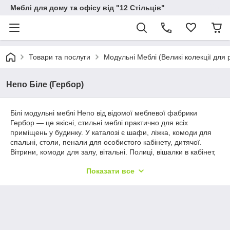
Меблі для дому та офісу від "12 Стільців"
Товари та послуги
Модульні Меблі (Великі колекції для р
Непо Біле (Гербор)
Білі модульні меблі Непо від відомої меблевої фабрики
Гербор — це якісні, стильні меблі практично для всіх
приміщень у будинку. У каталозі є шафи, ліжка, комоди для
спальні, столи, пенали для особистого кабінету, дитячої.
Вітрини, комоди для залу, вітальні. Полиці, вішалки в кабінет,
передпокій. Колекція складається з великої кількості модулів,
Показати все
виготовлених у єдиному стилі, завдяки чому зробити житло
стильним — простим.
Білі модульні меблі Непо від Gerbor виготовлені в білому
матовому кольорі без текстур. Такий чистий білий колір
доречний у багатьох інтер'єрних стилях, можна не
обмежуватися у виборі дизайну кімнати. Білий колір має