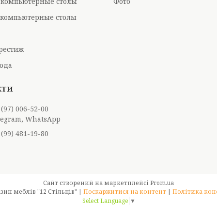
 компьютерные столы
Фото
компьютерные столы
рестиж
ода
 (97) 006-52-00
elegram, WhatsApp
 (99) 481-19-80
Сайт створений на маркетплейсі
Prom.ua
Інтернет-магазин меблів "12 Стільців" |
Поскаржитися на контент
|
Політика кон
Select Language
▼