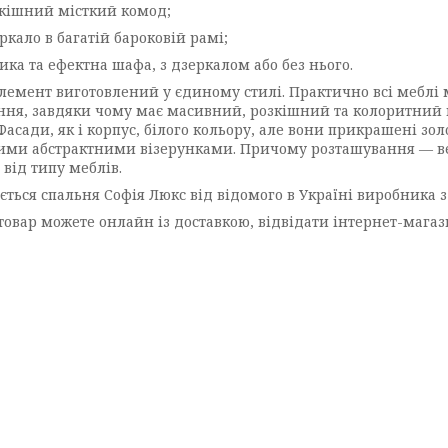
ішний місткий комод;
ало в багатій бароковій рамі;
а та ефектна шафа, з дзеркалом або без нього.
лемент виготовлений у єдиному стилі. Практично всі меблі
ння, завдяки чому має масивний, розкішний та колоритний в
 Фасади, як і корпус, білого кольору, але вони прикрашені
ими абстрактними візерунками. Причому розташування — ве
від типу меблів.
ється спальня Софія Люкс від відомого в Україні виробника 
товар можете онлайн із доставкою, відвідати інтернет-магаз