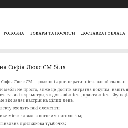
ГОЛОВНА
ТОВАРИ ТА ПОСЛУГИ
ДОСТАВКА І ОПЛАТА
ня Софія Люкс СМ біла
 Софія Люкс СМ — розкіш і аристократичність вашої спальні
и меблі не просто, адже це досить витратна покупка, навіть
ються такі параметри, як довговічність, практичність. Функц
е він задає настрій на цілий день.
лекту входять такі елементи:
е містке ліжко з високим наголов'ям;
нальна приліжкова тумбочка;