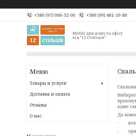
+380 (97) 006-52-00
+380 (99) 481-19-80
Меблі для дому та офісу
від "12 Стільців"
Спаль
Товары и услуги
Спальня
Доставка и оплата
Вибират
врахову
Отзывы
адже сам
До комп
О нас
· велик
· оригі