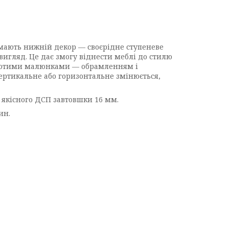
 мають нижній декор — своєрідне ступеневе
игляд. Це дає змогу віднести меблі до стилю
 золотими малюнками — обрамленням і
ртикальне або горизонтальне змінюється,
з якісного ДСП завтовшки 16 мм.
ин.