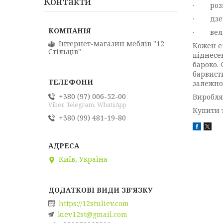
Контакти
· розк
· дзерк
· велик
Інтернет-магазин меблів "12
Кожен е
Стільців"
піднесе
бароко.
барвист
залежно 
+380 (97) 006-52-00
Виробля
Viber, Telegram, WhatsApp
Купити 
+380 (99) 481-19-80
Київ, Україна
https://12stuliev.com
kiev12st@gmail.com