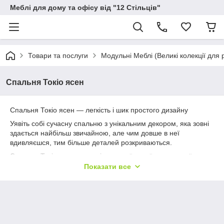
Меблі для дому та офісу від "12 Стільців"
Товари та послуги
Модульні Меблі (Великі колекції для р
Спальня Токіо ясен
Спальня Токіо ясен — легкість і шик простого дизайну
Уявіть собі сучасну спальню з унікальним декором, яка зовні
здається найбільш звичайною, але чим довше в неї
вдивляєшся, тим більше деталей розкриваються.
Спальня Токіо ясен — творіння української популярної
фабрики Меблі-Сервіс. Вона світла, фасад і корпус зроблені з
Показати все
високоякісного ДСП кольору ясен світлий, відповідно кожен
елемент меблів має дуже модний вигляд, імітуючи
фактурність натурального дерева. Природність у дизайні
дуже цінується. Кожен тип меблів доповнений декором —
фактурними вставками, що імітують шкіру. Це надає меблям
шику та має нестандартний вигляд.