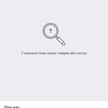
До спальні може входити такі меблі:
· містка шафа, яка може доповнюватися дзеркалами,
або бути зовсім без них;
· пенал;
· комод із настільним дзеркалом, має дуже ефектний
вигляд;
· туалетний столик із дзеркалом або без нього та пуф;
· ліжко;
У компанії поки немає товарів або послуг
· тумбочки.
Виготовляється спальня з якісного матеріалу — ДСП 16 мм.
Придбати цей стильний комплект, який впишеться практично
в будь-який сучасний інтер'єр можете в інтернет-магазині за
доступною ціною, зробивши замовлення з доставкою по
Україні.
Про нас