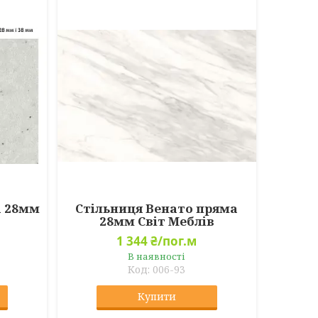
а 28мм
Стільниця Венато пряма
28мм Світ Меблів
1 344 ₴/пог.м
В наявності
006-93
Купити