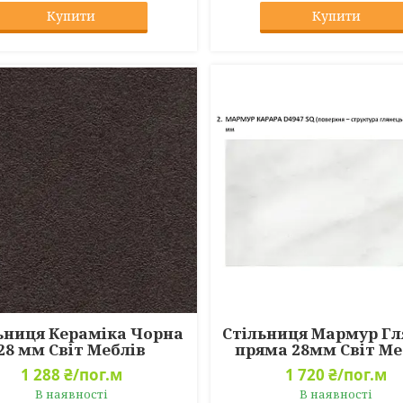
Купити
Купити
ьниця Кераміка Чорна
Стільниця Мармур Гл
28 мм Світ Меблів
пряма 28мм Світ Ме
1 288 ₴/пог.м
1 720 ₴/пог.м
В наявності
В наявності