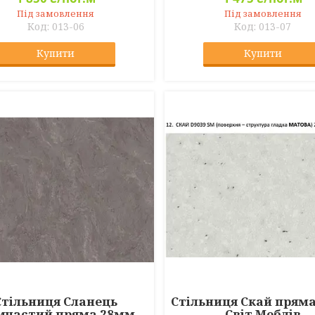
Під замовлення
Під замовлення
013-06
013-07
Купити
Купити
Стільниця Сланець
Стільниця Скай прям
мчастий пряма 28мм
Світ Меблів