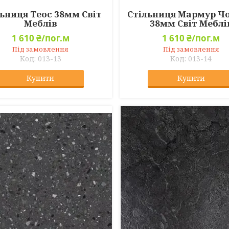
ьниця Теос 38мм Світ
Стільниця Мармур Ч
Меблів
38мм Світ Меблі
1 610 ₴/пог.м
1 610 ₴/пог.м
Під замовлення
Під замовлення
013-13
013-14
Купити
Купити