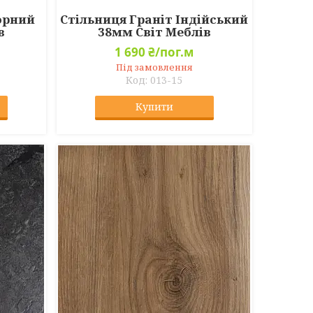
орний
Стільниця Граніт Індійський
в
38мм Світ Меблів
1 690 ₴/пог.м
Під замовлення
013-15
Купити