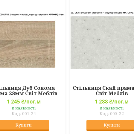
ільниця Дуб Сонома
Стільниця Скай прям
ма 28мм Світ Меблів
Світ Меблів
1 245 ₴/пог.м
1 288 ₴/пог.м
В наявності
В наявності
001-34
005-32
Купити
Купити