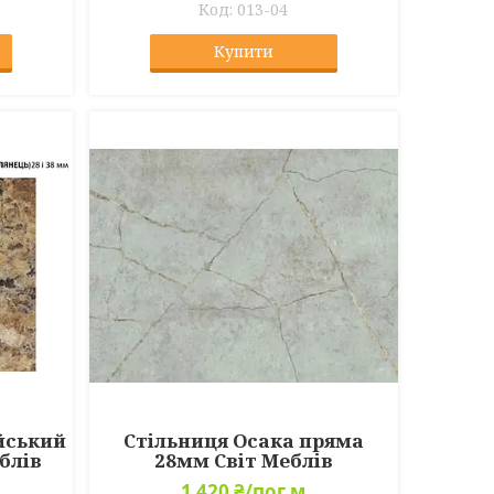
013-04
Купити
ійський
Стільниця Осака пряма
блів
28мм Світ Меблів
1 420 ₴/пог.м