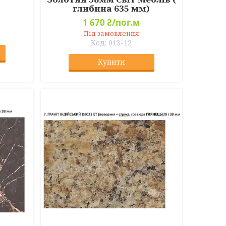
глибина 635 мм)
1 670 ₴/пог.м
Під замовлення
013-12
Купити