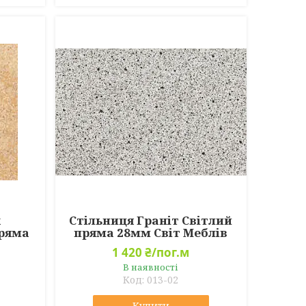
к
Стільниця Граніт Світлий
пряма
пряма 28мм Світ Меблів
1 420 ₴/пог.м
В наявності
013-02
Купити