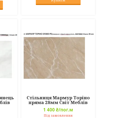
янець
Стільниця Мармур Торіно
блів
пряма 28мм Світ Меблів
1 400 ₴/пог.м
Під замовлення