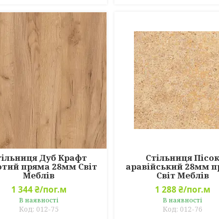
тільниця Дуб Крафт
Стільниця Пісо
отий пряма 28мм Світ
аравійський 28мм 
Меблів
Світ Меблів
1 344 ₴/пог.м
1 288 ₴/пог.м
В наявності
В наявності
012-75
012-76