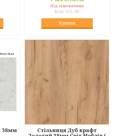
Під замовлення
013-08
Купити
а 38мм
Стільниця Дуб крафт
Золотий 38мм Світ Меблів (