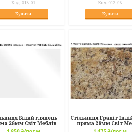
013-01
013-03
Купити
Купити
льниця Білий глянець
Стільниця Граніт Інд
ма 28мм Світ Меблів
пряма 28мм Світ Ме
1 850 ₴/пог.м
1 475 ₴/пог.м