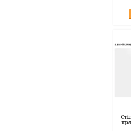
Сті
пря