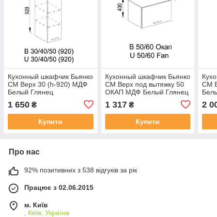
Кухонный шкафчик Бьянко
Кухонный шкафчик Бьянко
Кухо
СМ Верх 30 (h-920) МДФ
СМ Верх под вытяжку 50
СМ В
Белый Глянец
ОКАП МДФ Белый Глянец
Бел
1 650
1 317
2 0
₴
₴
Купити
Купити
Про нас
92% позитивних з 538 відгуків за рік
Працює з 02.06.2015
м. Київ
, Київ, Україна