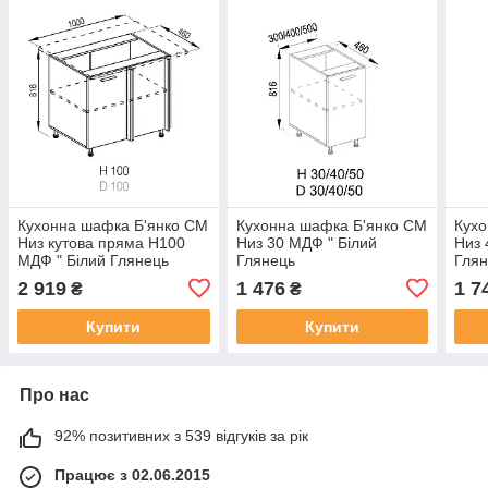
Кухонна шафка Б'янко СМ
Кухонна шафка Б'янко СМ
Кухо
Низ кутова пряма Н100
Низ 30 МДФ " Білий
Низ 
МДФ " Білий Глянець
Глянець
Гля
2 919
1 476
1 7
₴
₴
Купити
Купити
Про нас
92% позитивних з 539 відгуків за рік
Працює з 02.06.2015