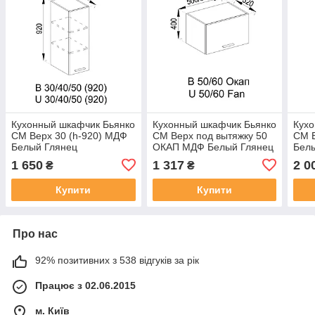
Кухонный шкафчик Бьянко
Кухонный шкафчик Бьянко
Кухо
СМ Верх 30 (h-920) МДФ
СМ Верх под вытяжку 50
СМ В
Белый Глянец
ОКАП МДФ Белый Глянец
Бел
1 650
1 317
2 0
₴
₴
Купити
Купити
Про нас
92% позитивних з 538 відгуків за рік
Працює з 02.06.2015
м. Київ