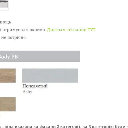
янець
 і отримується окремо.
Дивіться стільниці ТУТ
 не потрібно.
 , ціна вказана за фасади 2 категорії, за 3 категорію буде