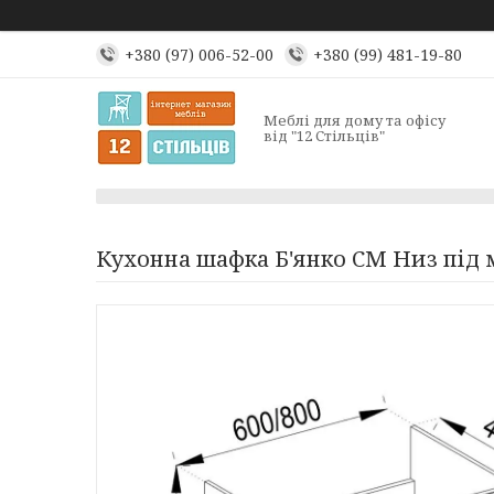
+380 (97) 006-52-00
+380 (99) 481-19-80
Меблі для дому та офісу
від "12 Стільців"
Кухонна шафка Б'янко СМ Низ під