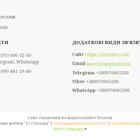
рестиж
ода
https://12stuliev.com
 (97) 006-52-00
elegram, WhatsApp
kiev12st@gmail.com
 (99) 481-19-80
+380970065200
+380970065200
+380970065200
Сайт створений на маркетплейсі
Prom.ua
Інтернет-магазин меблів "12 Стільців" |
Поскаржитися на контент
|
Політика кон
Select Language
▼