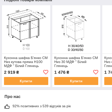
Кухонна шафка Б'янко СМ
Кухонна шафка Б'янко СМ
Кухо
Низ кутова пряма Н100
Низ 30 МДФ " Білий
Низ 
МДФ " Білий Глянець
Глянець
Гля
2 919
1 476
1 7
₴
₴
Купити
Купити
Про нас
92% позитивних з 539 відгуків за рік