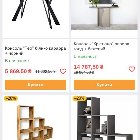
Консоль "Крістіано" аврора
Консоль "Тео" б'янко карарра
голд + бежевий
+ чорний
В наявності
В наявності
14 787,50
₴
5 869,50
₴
11 602,50 ₴
19 064,50 ₴
Купити
Купити
–20%
–20%