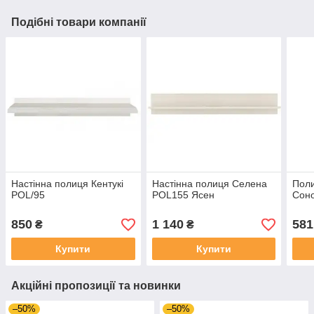
Подібні товари компанії
Настінна полиця Кентукі
Настінна полиця Селена
Поли
POL/95
POL155 Ясен
Сон
850
1 140
581
₴
₴
Купити
Купити
Акційні пропозиції та новинки
–50%
–50%