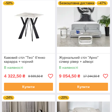
–50%
Безкоштовна доставка
–47%
Кавовий стіл "Тео" б'янко
Журнальний стіл "Арно"
карарра + чорний
сілвер рівер + айворі
В наявності
В наявності
4 322,50
9 054,50
₴
₴
8 599,50 ₴
17 244,50 ₴
Купити
Купити
–24%
–20%