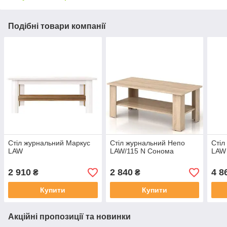
Подібні товари компанії
Стіл журнальний Маркус
Стіл журнальний Непо
Стіл
LAW
LAW/115 N Сонома
LAW
2 910
2 840
4 8
₴
₴
Купити
Купити
Акційні пропозиції та новинки