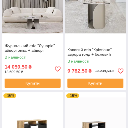
Журнальний стіл "Лунаріо"
Кавовий стіл "Крістіано"
айворі онікс + айворі
аврора голд + бежевий
В наявності
В наявності
14 059,50
₴
9 782,50
₴
12 239,50 ₴
18 609,50 ₴
Купити
Купити
–16%
–16%