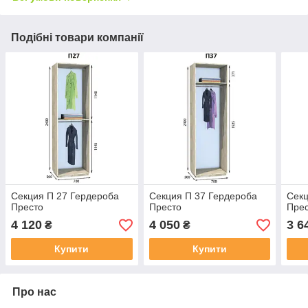
Подібні товари компанії
Секция П 27 Гердероба
Секция П 37 Гердероба
Секц
Престо
Престо
Пре
4 120
4 050
3 6
₴
₴
Купити
Купити
Про нас