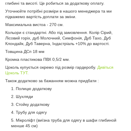
глибині та висоті. Це робиться за додаткову оплату.
Уточнюйте потрібні розміри в нашого менеджера та ми
підкажемо вартість доплати за зміни.
Максимальна вистоа - 270 см.
Кольори є стандартні. Або під замовлення. Колір Сірий,
Лісовий горіх, дуб Молочний, Симфонія, Дуб Тахо, Дуб
Клондайк, Дуб Таверна, Індастріаль +10% до вартості.
Товщина ДСп 18 мм
Кромка пластикова ПВХ 0,5/2 мм.
Цоколь купується окремо під розмір гардеробу.
Дивіться
Цоколь ТУТ.
Також додатково за бажанням можна придбати :
Полицю додаткову
Шухляди
Стойку додаткову
Трубу для одягу
Мікроліфт (виїзна труба для одягу в шафи глибиной
менше 45 см)