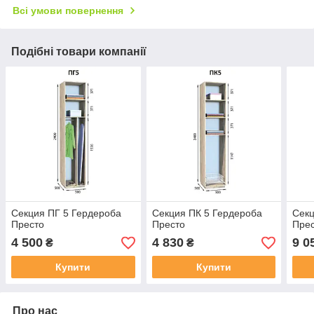
Всі умови повернення
Подібні товари компанії
Секция ПГ 5 Гердероба
Секция ПК 5 Гердероба
Секц
Престо
Престо
Пре
4 500
4 830
9 0
₴
₴
Купити
Купити
Про нас