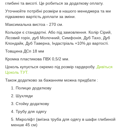
глибині та висоті. Це робиться за додаткову оплату.
Уточнюйте потрібні розміри в нашого менеджера та ми
підкажемо вартість доплати за зміни.
Максимальна вистоа - 270 см.
Кольори є стандартні. Або під замовлення. Колір Сірий,
Лісовий горіх, дуб Молочний, Симфонія, Дуб Тахо, Дуб
Клондайк, Дуб Таверна, Індастріаль +10% до вартості.
Товщина ДСп 18 мм
Кромка пластикова ПВХ 0,5/2 мм.
Цоколь купується окремо під розмір гардеробу.
Дивіться
Цоколь ТУТ.
Також додатково за бажанням можна придбати :
Полицю додаткову
Шухляди
Стойку додаткову
Трубу для одягу
Мікроліфт (виїзна труба для одягу в шафи глибиной
менше 45 см)