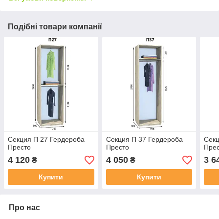
Подібні товари компанії
Секция П 27 Гердероба
Секция П 37 Гердероба
Секц
Престо
Престо
Пре
4 120
4 050
3 6
₴
₴
Купити
Купити
Про нас