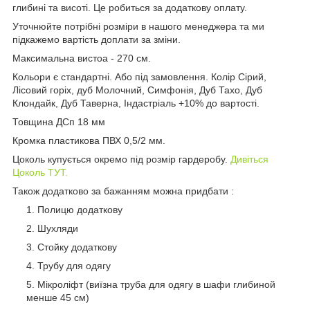
глибині та висоті. Це робиться за додаткову оплату.
Уточнюйте потрібні розміри в нашого менеджера та ми
підкажемо вартість доплати за зміни.
Максимальна вистоа - 270 см.
Кольори є стандартні. Або під замовлення. Колір Сірий,
Лісовий горіх, дуб Молочний, Симфонія, Дуб Тахо, Дуб
Клондайк, Дуб Таверна, Індастріаль +10% до вартості.
Товщина ДСп 18 мм
Кромка пластикова ПВХ 0,5/2 мм.
Цоколь купується окремо під розмір гардеробу.
Дивіться
Цоколь ТУТ.
Також додатково за бажанням можна придбати :
Полицю додаткову
Шухляди
Стойку додаткову
Трубу для одягу
Мікроліфт (виїзна труба для одягу в шафи глибиной
менше 45 см)