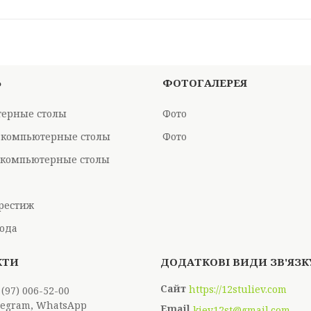
Ь
ФОТОГАЛЕРЕЯ
ерные столы
Фото
 компьютерные столы
Фото
компьютерные столы
рестиж
ода
https://12stuliev.com
 (97) 006-52-00
elegram, WhatsApp
kiev12st@gmail.com