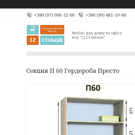
+380 (97) 006-52-00
+380 (99) 481-19-80
Меблі для дому та офісу
від "12 Стільців"
Секция П 60 Гердероба Престо