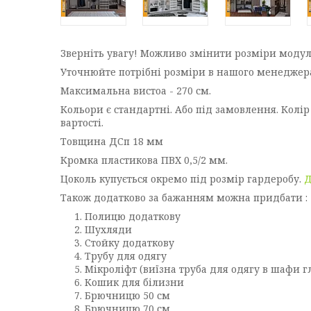
Зверніть увагу! Можливо змінити розміри модуля 
Уточнюйте потрібні розміри в нашого менеджера
Максимальна вистоа - 270 см.
Кольори є стандартні. Або під замовлення. Колі
вартості.
Товщина ДСп 18 мм
Кромка пластикова ПВХ 0,5/2 мм.
Цоколь купується окремо під розмір гардеробу.
Д
Також додатково за бажанням можна придбати :
Полицю додаткову
Шухляди
Стойку додаткову
Трубу для одягу
Мікроліфт (виїзна труба для одягу в шафи 
Кошик для білизни
Брючницю 50 см
Брючницю 70 см