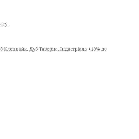
ату.
уб Клондайк, Дуб Таверна, Індастріаль +10% до