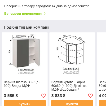
Повернення товару впродовж 14 днів за домовленістю
Всі умови повернення
Подібні товари компанії
Верхня шафка В 60 (h-
Верхня кутова шафка
Верх
920) Влада МДФ
60х60 (h-920) Домініка
60х6
МДФ фарбований
фар
3 585
3 833
4 0
₴
₴
Купити
Купити