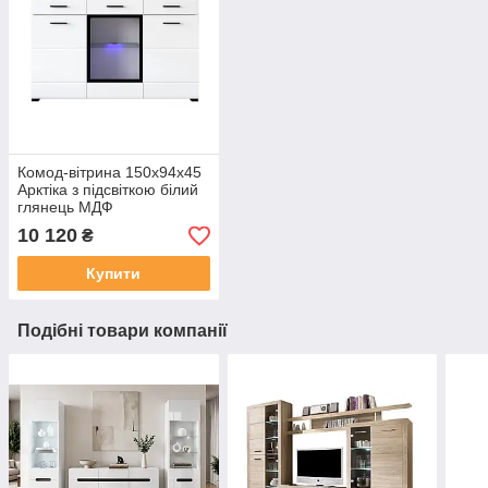
Комод-вітрина 150х94х45
Арктіка з підсвіткою білий
глянець МДФ
KOM1W2D2S БРВ
10 120
₴
Купити
Подібні товари компанії