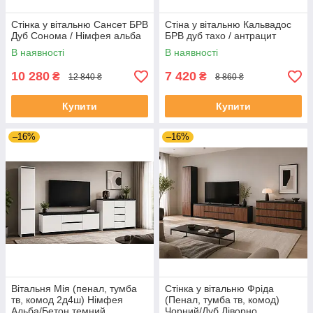
Стінка у вітальню Сансет БРВ
Стіна у вітальню Кальвадос
Дуб Сонома / Німфея альба
БРВ дуб тахо / антрацит
В наявності
В наявності
10 280
7 420
₴
₴
12 840 ₴
8 860 ₴
Купити
Купити
–16%
–16%
Вітальня Мія (пенал, тумба
Стінка у вітальню Фріда
тв, комод 2д4ш) Німфея
(Пенал, тумба тв, комод)
Альба/Бетон темний
Чорний/Дуб Ліворно