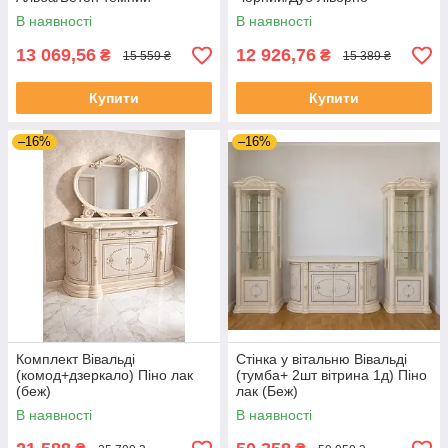
В наявності
В наявності
13 069,56
12 926,76
₴
₴
15 559 ₴
15 389 ₴
Купити
Купити
–16%
–16%
Комплект Вівальді
Стінка у вітальню Вівальді
(комод+дзеркало) Піно лак
(тумба+ 2шт вітрина 1д) Піно
(беж)
лак (Беж)
В наявності
В наявності