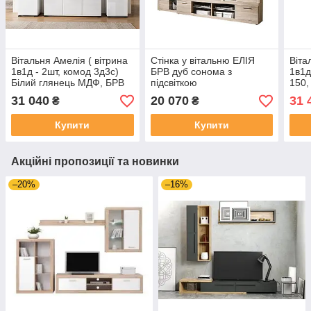
Вітальня Амелія ( вітрина
Стінка у вітальню ЕЛІЯ
Віта
1в1д - 2шт, комод 3д3с)
БРВ дуб сонома з
1в1д
Білий глянець МДФ, БРВ
підсвіткою
150,
Біли
31 040
20 070
31 
₴
₴
Купити
Купити
Акційні пропозиції та новинки
–20%
–16%