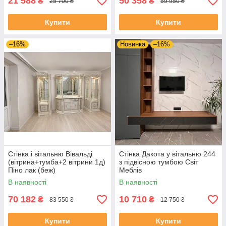
21 588
50 358
₴
₴
25 700 ₴
59 950 ₴
Купити
Купити
–16%
Новинка
–16%
Стінка і вітальню Вівальді
Стінка Дакота у вітальню 244
(вітрина+тумба+2 вітрини 1д)
з підвісною тумбою Світ
Піно лак (беж)
Меблів
В наявності
В наявності
70 182
10 710
₴
₴
83 550 ₴
12 750 ₴
Купити
Купити