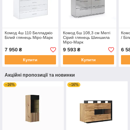
Комод 4ш 110 Белладжіо
Комод 6ш 108,3 см Меггі
Комо
Білий глянець Міро-Марк
Сірий глянець Шиншила
/ Бі
Міро-Марк
7 950
9 593
6 5
₴
₴
Купити
Купити
Акційні пропозиції та новинки
–16%
–16%