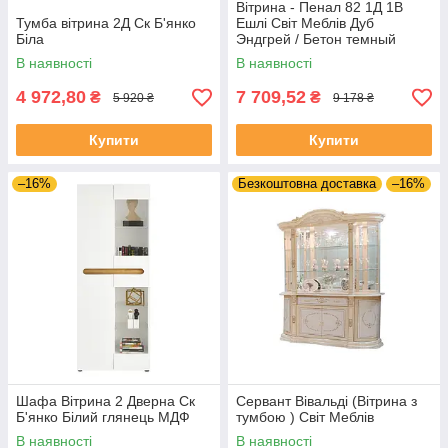
Вітрина - Пенал 82 1Д 1В
Тумба вітрина 2Д Ск Б'янко
Ешлі Світ Меблів Дуб
Біла
Эндгрей / Бетон темный
В наявності
В наявності
4 972,80
7 709,52
₴
₴
5 920 ₴
9 178 ₴
Купити
Купити
–16%
Безкоштовна доставка
–16%
Шафа Вітрина 2 Дверна Ск
Сервант Вівальді (Вітрина з
Б'янко Білий глянець МДФ
тумбою ) Світ Меблів
В наявності
В наявності