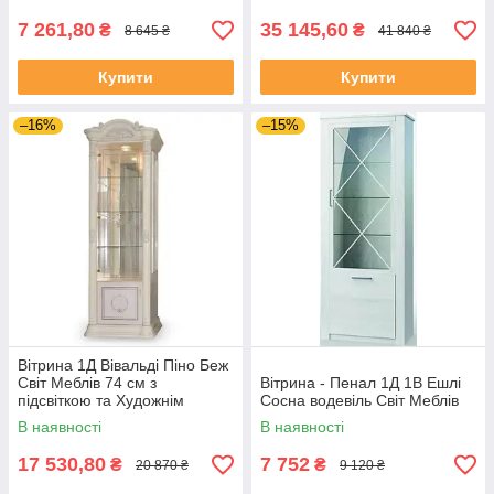
7 261,80
35 145,60
₴
₴
8 645 ₴
41 840 ₴
Купити
Купити
–16%
–15%
Вітрина 1Д Вівальді Піно Беж
Світ Меблів 74 см з
Вітрина - Пенал 1Д 1В Ешлі
підсвіткою та Художнім
Сосна водевіль Світ Меблів
Друком
В наявності
В наявності
17 530,80
7 752
₴
₴
20 870 ₴
9 120 ₴