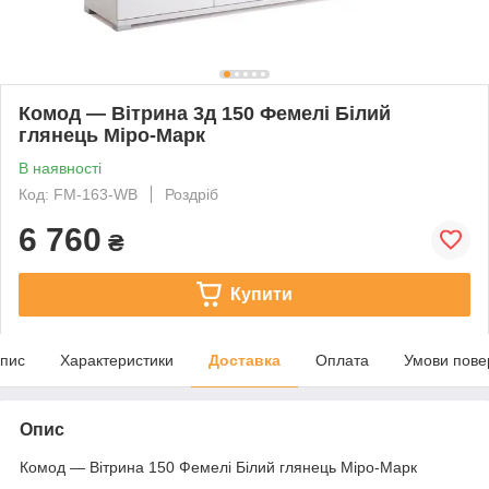
Комод — Вітрина 3д 150 Фемелі Білий
глянець Міро-Марк
В наявності
Код: FM-163-WB
Роздріб
6 760
₴
Купити
пис
Характеристики
Доставка
Оплата
Умови пове
Опис
Комод — Вітрина 150 Фемелі Білий глянець Міро-Марк