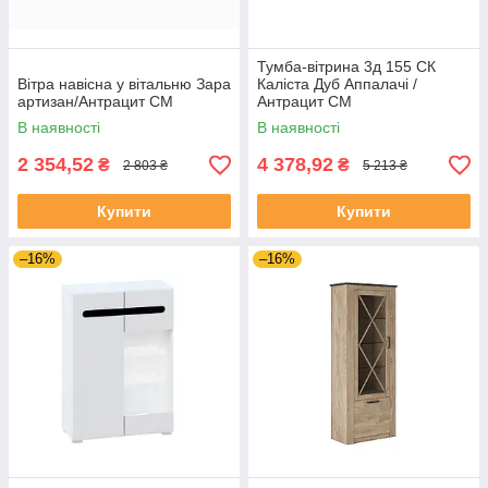
Тумба-вітрина 3д 155 СК
Вітра навісна у вітальню Зара
Каліста Дуб Аппалачі /
артизан/Антрацит СМ
Антрацит СМ
В наявності
В наявності
2 354,52
4 378,92
₴
₴
2 803 ₴
5 213 ₴
Купити
Купити
–16%
–16%