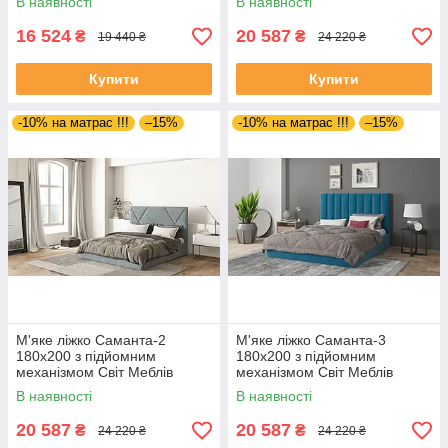
В наявності
В наявності
16 524
20 587
₴
₴
19 440 ₴
24 220 ₴
Купити
Купити
-10% на матрас !!!
–15%
-10% на матрас !!!
–15%
М'яке ліжко Саманта-2
М'яке ліжко Саманта-3
180х200 з підйомним
180х200 з підйомним
механізмом Світ Меблів
механізмом Світ Меблів
В наявності
В наявності
20 587
20 587
₴
₴
24 220 ₴
24 220 ₴