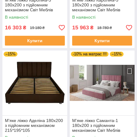
М'яке ліжко Кароліна-3
М'яке ліжко Кароліна-5
180х200 з підйомним
180х200 з підйомним
механізмом Світ Меблів
механізмом Світ Меблів
В наявності
В наявності
16 303
15 963
₴
₴
19 180 ₴
18 780 ₴
Купити
Купити
–15%
-10% на матрас !!!
–15%
М'яке ліжко Аделіна 180х200
М'яке ліжко Саманта-1
з підйомним механізмом
180х200 з підйомним
215*195*105
механізмом Світ Меблів