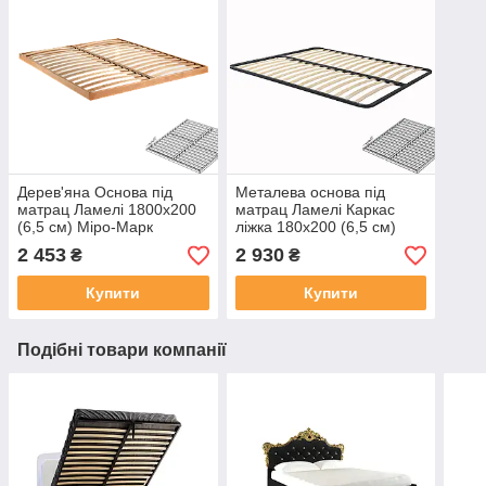
Дерев'яна Основа під
Металева основа під
матрац Ламелі 1800х200
матрац Ламелі Каркас
(6,5 см) Міро-Марк
ліжка 180х200 (6,5 см)
Міро-Марк
2 453
2 930
₴
₴
Купити
Купити
Подібні товари компанії