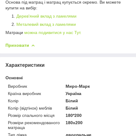
Основа під матрац і матрац купується окремо. Ви можете
купити на вибір:
Дерев'яний вклад з ламелями
Металевий вклад з ламелями
Матраци
можна подивитися у нас Тут.
Приховати
Характеристики
Основні
Виробник
Миро-Марк
Країна виробник
Україна
Колір
Білий
Колір (відтінок) меблів
Білий
Розмір спального місця
180*200
Розміри рекомендованого
180х200
матраца
Тип ліжка
двоспальне