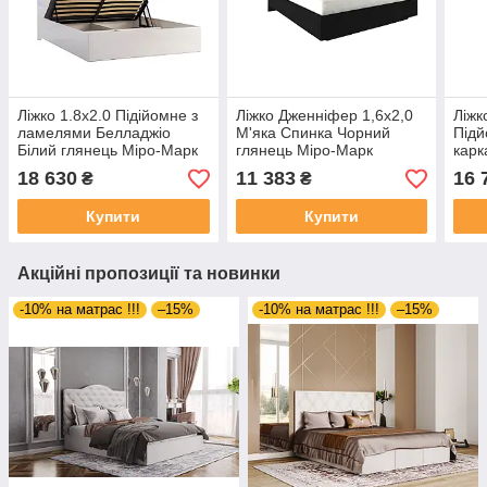
Ліжко 1.8х2.0 Підійомне з
Ліжко Дженніфер 1,6х2,0
Ліжк
ламелями Белладжіо
М'яка Спинка Чорний
Підй
Білий глянець Міро-Марк
глянець Міро-Марк
карк
Мір
18 630
11 383
16 
₴
₴
Купити
Купити
Акційні пропозиції та новинки
-10% на матрас !!!
–15%
-10% на матрас !!!
–15%