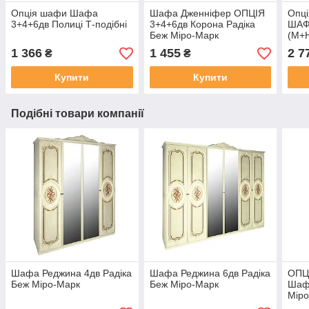
Опція шафи Шафа
Шафа Дженніфер ОПЦІЯ
Опці
3+4+6дв Полиці Т-подібні
3+4+6дв Корона Радіка
ШАФ
Беж Міро-Марк
(М+
1 366
1 455
2 7
₴
₴
Купити
Купити
Подібні товари компанії
Шафа Реджина 4дв Радіка
Шафа Реджина 6дв Радіка
ОПЦІ
Беж Міро-Марк
Беж Міро-Марк
Шаф
Міро