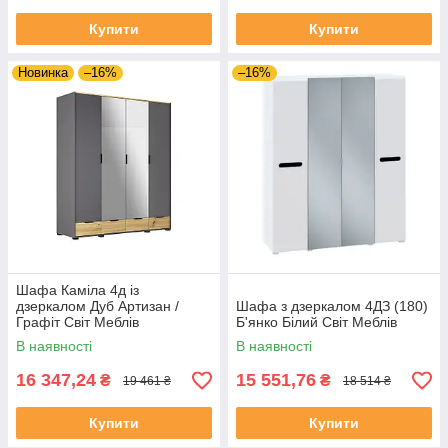
Купити
Купити
Новинка
–16%
–16%
Шафа Каміла 4д із
дзеркалом Дуб Артизан /
Шафа з дзеркалом 4ДЗ (180)
Графіт Світ Меблів
Б'янко Білий Світ Меблів
В наявності
В наявності
16 347,24
15 551,76
₴
₴
19 461 ₴
18 514 ₴
Купити
Купити