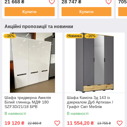
21 668
28 747
705
₴
₴
Купити
Купити
Акційні пропозиції та новинки
–16%
Новинка
–16%
Шафа тридверна Амелія
Шафа Каміла 3д 143 із
Білий глянець МДФ 180
дзеркалом Дуб Артизан /
SZF3D/21/18 БРВ
Графіт Світ Меблів
В наявності
В наявності
19 120
11 554,20
₴
₴
22 860 ₴
13 755 ₴