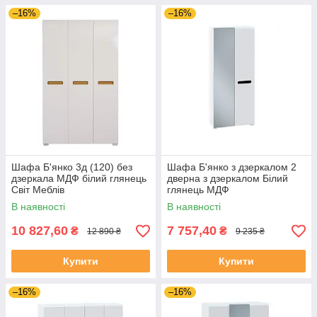
–16%
–16%
Шафа Б'янко 3д (120) без
Шафа Б'янко з дзеркалом 2
дзеркала МДФ білий глянець
дверна з дзеркалом Білий
Світ Меблів
глянець МДФ
В наявності
В наявності
10 827,60
7 757,40
₴
₴
12 890 ₴
9 235 ₴
Купити
Купити
–16%
–16%