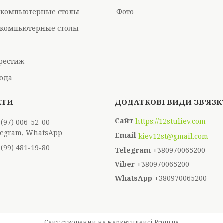
 компьютерные столы
Фото
компьютерные столы
рестиж
ода
https://12stuliev.com
 (97) 006-52-00
elegram, WhatsApp
kiev12st@gmail.com
 (99) 481-19-80
+380970065200
+380970065200
+380970065200
Сайт створений на маркетплейсі
Prom.ua