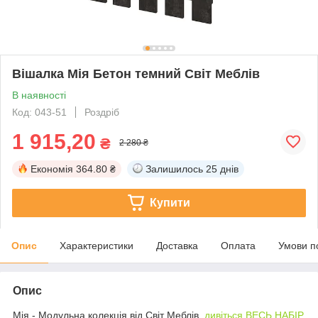
Вішалка Мія Бетон темний Світ Меблів
В наявності
Код: 043-51
Роздріб
1 915,20
₴
2 280 ₴
Економія
364.80 ₴
Залишилось
25 днів
Купити
Опис
Характеристики
Доставка
Оплата
Умови п
Опис
Мія - Модульна колекція від Світ Меблів,
дивіться ВЕСЬ НАБІР