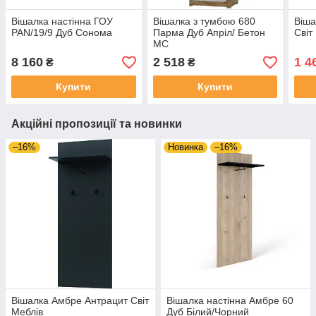
Вішалка настінна ГОУ
Вішалка з тумбою 680
Віша
PAN/19/9 Дуб Сонома
Парма Дуб Апріл/ Бетон
Світ
МС
8 160
2 518
1 4
₴
₴
Купити
Купити
Акційні пропозиції та новинки
–16%
Новинка
–16%
Вішалка Амбре Антрацит Світ
Вішалка настінна Амбре 60
Меблів
Дуб Білий/Чорний