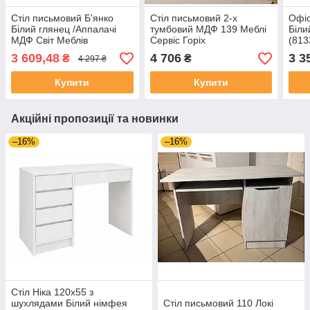
Стіл письмовий Б'янко
Стіл письмовий 2-х
Офіс
Білий глянец /Аппалачі
тумбовий МДФ 139 Меблі
Біли
МДФ Світ Меблів
Сервіс Горіх
(813
3 609,48
4 706
3 3
₴
₴
4 297 ₴
Купити
Купити
Акційні пропозиції та новинки
–16%
–16%
Стіл Ніка 120х55 з
шухлядами Білий німфея
Стіл письмовий 110 Локі