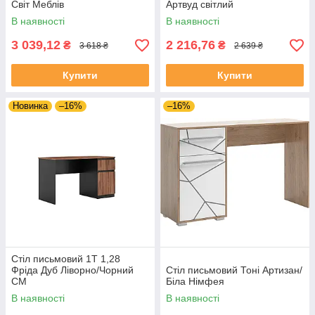
Світ Меблів
Артвуд світлий
В наявності
В наявності
3 039,12
2 216,76
₴
₴
3 618 ₴
2 639 ₴
Купити
Купити
Новинка
–16%
–16%
Стіл письмовий 1Т 1,28
Фріда Дуб Ліворно/Чорний
Стіл письмовий Тоні Артизан/
СМ
Біла Німфея
В наявності
В наявності