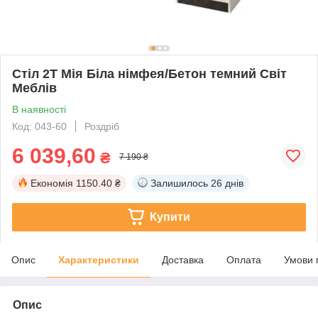
Стіл 2Т Мія Біла німфея/Бетон темний Світ
Меблів
В наявності
Код: 043-60
Роздріб
6 039,60
₴
7 190 ₴
Економія
1150.40 ₴
Залишилось
26 днів
Купити
Опис
Характеристики
Доставка
Оплата
Умови 
Опис