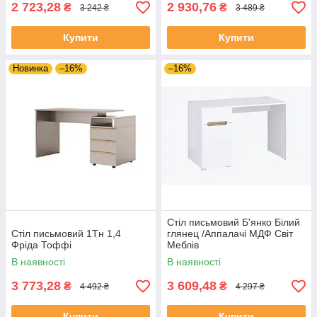
2 723,28
2 930,76
₴
₴
3 242 ₴
3 489 ₴
Купити
Купити
Новинка
–16%
–16%
Стіл письмовий Б'янко Білий
Стіл письмовий 1Тн 1,4
глянец /Аппалачі МДФ Світ
Фріда Тоффі
Меблів
В наявності
В наявності
3 773,28
3 609,48
₴
₴
4 492 ₴
4 297 ₴
Купити
Купити