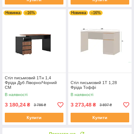
Новинка
–16%
Новинка
–16%
Стіл письмовий 1Тн 1,4
Фріда Дуб Ліворно/Чорний
Стіл письмовий 1Т 1,28
СМ
Фріда Тоффі
В наявності
В наявності
3 180,24
3 273,48
₴
₴
3 786 ₴
3 897 ₴
Купити
Купити
Показати ще