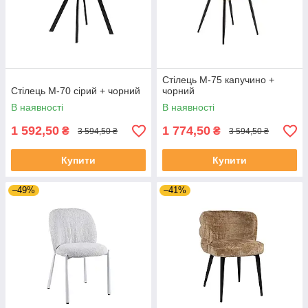
Стілець M-75 капучино +
Стілець M-70 сірий + чорний
чорний
В наявності
В наявності
1 592,50
1 774,50
₴
₴
3 594,50 ₴
3 594,50 ₴
Купити
Купити
–49%
–41%