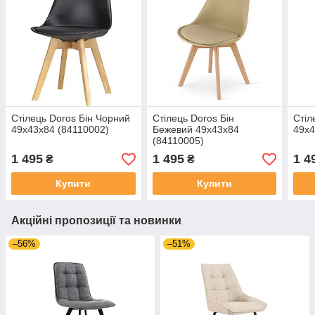
Стілець Doros Бін Чорний
Стілець Doros Бін
Стіл
49х43х84 (84110002)
Бежевий 49х43х84
49х4
(84110005)
1 495
1 495
1 4
₴
₴
Купити
Купити
Акційні пропозиції та новинки
–56%
–51%