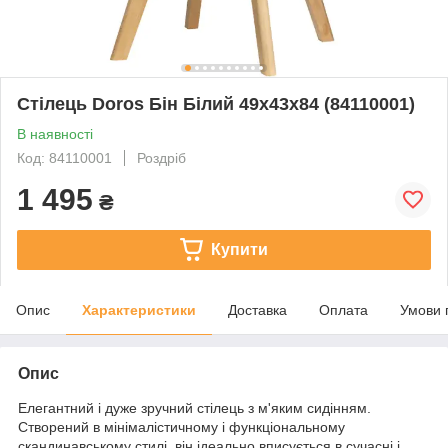
Стілець Doros Бін Білий 49х43х84 (84110001)
В наявності
Код: 84110001
Роздріб
1 495
₴
Купити
Опис
Характеристики
Доставка
Оплата
Умови 
Опис
Елегантний і дуже зручний стілець з м'яким сидінням.
Створений в мінімалістичному і функціональному
скандинавському стилі, він ідеально вписується в сучасні і