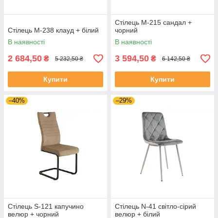
Стілець M-215 сандал +
Стілець M-238 клауд + білий
чорний
В наявності
В наявності
2 684,50
3 594,50
₴
₴
5 232,50 ₴
6 142,50 ₴
Купити
Купити
–40%
–29%
Стілець S-121 капучино
Стілець N-41 світло-сірий
велюр + чорний
велюр + білий