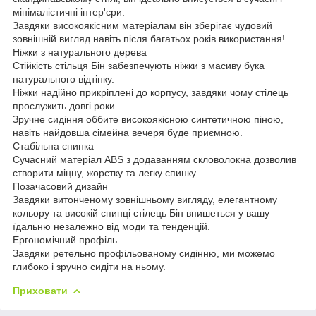
мінімалістичні інтер'єри.
Завдяки високоякісним матеріалам він зберігає чудовий
зовнішній вигляд навіть після багатьох років використання!
Ніжки з натурального дерева
Стійкість стільця Бін забезпечують ніжки з масиву бука
натурального відтінку.
Ніжки надійно прикріплені до корпусу, завдяки чому стілець
прослужить довгі роки.
Зручне сидіння оббите високоякісною синтетичною піною,
навіть найдовша сімейна вечеря буде приємною.
Стабільна спинка
Сучасний матеріал ABS з додаванням скловолокна дозволив
створити міцну, жорстку та легку спинку.
Позачасовий дизайн
Завдяки витонченому зовнішньому вигляду, елегантному
кольору та високій спинці стілець Бін впишеться у вашу
їдальню незалежно від моди та тенденцій.
Ергономічний профіль
Завдяки ретельно профільованому сидінню, ми можемо
глибоко і зручно сидіти на ньому.
Приховати