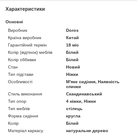
Характеристики
Основні
Виробник
Doros
Країна виробник
Китай
Гарантійний термін
18 міс
Колір (відтінок) меблів
Білий
Колір оббивки
Білий
Стан
Новий
Тип підстави
Ніжки
Особливості
М'яке сидіння, Наявність
спинки
Стиль виконання
Скандинавський
Тип опор
4 ніжки, Ніжки
Тип меблів
стілець
Форма сидіння
кругла
Колір
Білий
Матеріал каркасу
натуральне дерево