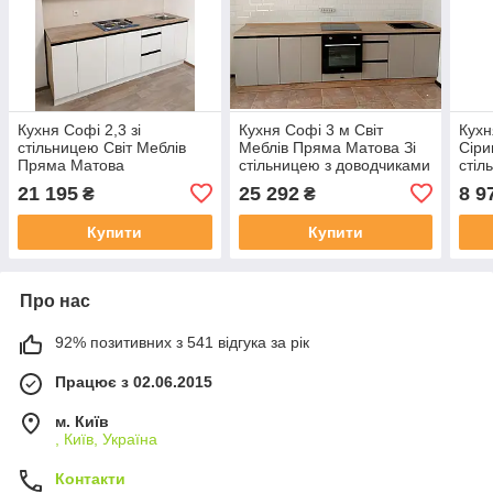
Кухня Софі 2,3 зі
Кухня Софі 3 м Світ
Кухн
стільницею Світ Меблів
Меблів Пряма Матова Зі
Сіри
Пряма Матова
стільницею з доводчиками
стіл
21 195
25 292
8 9
₴
₴
Купити
Купити
Про нас
92% позитивних з 541 відгука за рік
Працює з 02.06.2015
м. Київ
, Київ, Україна
Контакти