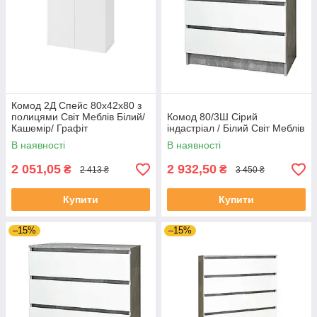
Комод 2Д Спейс 80х42х80 з
полицями Світ Меблів Білий/
Комод 80/3Ш Сірий
Кашемір/ Графіт
індастріал / Білий Світ Меблів
В наявності
В наявності
2 051,05
2 932,50
₴
₴
2 413 ₴
3 450 ₴
Купити
Купити
–15%
–15%