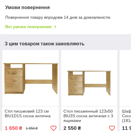
Умови повернення
Повернення товару впродовж 14 днів за домовленістю
Всі умови повернення
З цим товаром також замовляють
Стіл письмовий 123 см
Стол письменный 123х50
Шафа
BIU1D1S сосна антична
BIU3S сосна античная с 3
Сосн
ящиками
(181
1 650
2 550
11 
₴
₴
1 950 ₴