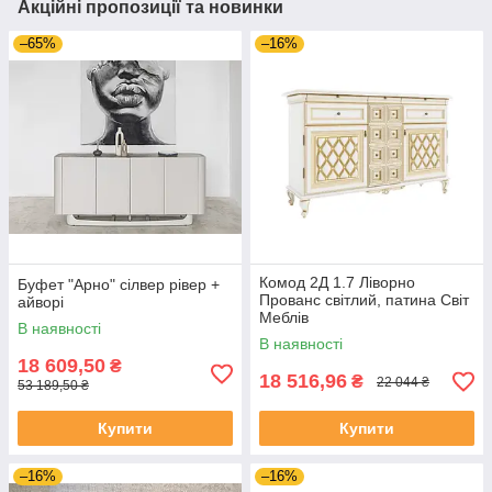
Акційні пропозиції та новинки
–65%
–16%
Комод 2Д 1.7 Ліворно
Буфет "Арно" сілвер рівер +
Прованс світлий, патина Світ
айворі
Меблів
В наявності
В наявності
18 609,50
₴
18 516,96
₴
22 044 ₴
53 189,50 ₴
Купити
Купити
–16%
–16%