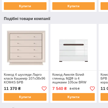
Купити
Купити
Подібні товари компанії
Комод 4 шухляди Ларго
Комод Амелія Білий
Ком
класік Кашемір 107х38х96
глянець МДФ із 4
БРВ 
KOM4S БРВ
ящиками 105см BRW
кор
KOM4S/8/11 БРВ
11 370
7 540
11 
₴
₴
8 470 ₴
Купити
Купити