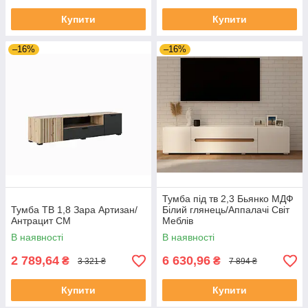
Купити
Купити
–16%
–16%
Тумба під тв 2,3 Бьянко МДФ
Тумба ТВ 1,8 Зара Артизан/
Білий глянець/Аппалачі Світ
Антрацит СМ
Меблів
В наявності
В наявності
2 789,64
6 630,96
₴
₴
3 321 ₴
7 894 ₴
Купити
Купити