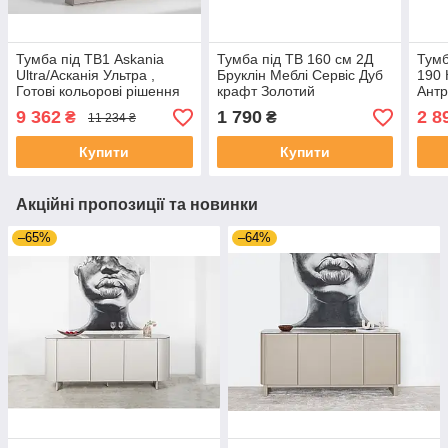
Тумба під ТВ1 Askania
Тумба під ТВ 160 см 2Д
Тумб
Ultra/Асканія Ультра ,
Бруклін Меблі Сервіс Дуб
190 
Готові кольорові рішення
крафт Золотий
Ант
Дуб Кремона Toppo
9 362
1 790
2 8
₴
₴
11 234 ₴
Купити
Купити
Акційні пропозиції та новинки
–65%
–64%