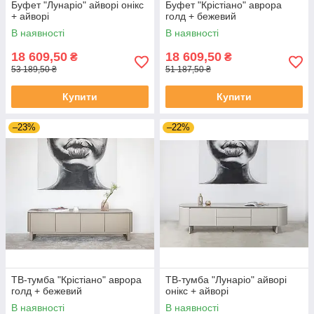
Буфет "Лунаріо" айворі онікс
Буфет "Крістіано" аврора
+ айворі
голд + бежевий
В наявності
В наявності
18 609,50
18 609,50
₴
₴
53 189,50 ₴
51 187,50 ₴
Купити
Купити
–23%
–22%
ТВ-тумба "Крістіано" аврора
ТВ-тумба "Лунаріо" айворі
голд + бежевий
онікс + айворі
В наявності
В наявності