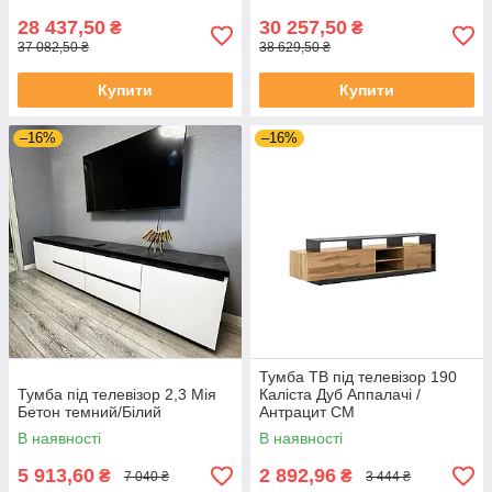
28 437,50
30 257,50
₴
₴
37 082,50 ₴
38 629,50 ₴
Купити
Купити
–16%
–16%
Тумба ТВ під телевізор 190
Тумба під телевізор 2,3 Мія
Каліста Дуб Аппалачі /
Бетон темний/Білий
Антрацит СМ
В наявності
В наявності
5 913,60
2 892,96
₴
₴
7 040 ₴
3 444 ₴