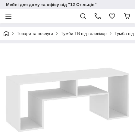
Меблі для дому та офісу від "12 Стільців"
Товари та послуги
Тумби ТВ під телевізор
Тумба пі