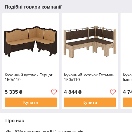
Подібні товари компанії
Кухонний куточок Герцог
Кухонний куточок Гетьман
Кухо
150х110
150х110
Імпе
5 335
4 844
4 7
₴
₴
Купити
Купити
Про нас
92% позитивних з 541 відгука за рік