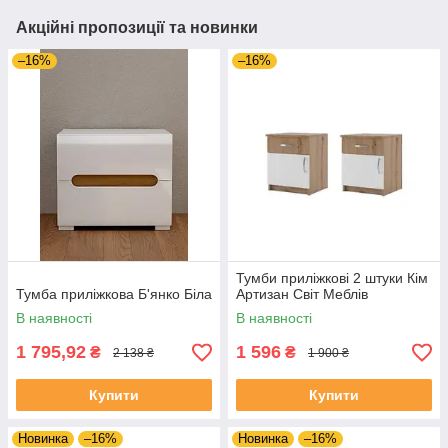
Акційні пропозиції та новинки
–16%
–16%
Тумби приліжкові 2 штуки Кім
Тумба приліжкова Б'янко Біла
Артизан Світ Меблів
В наявності
В наявності
1 795,92
1 596
₴
₴
2 138 ₴
1 900 ₴
Купити
Купити
Новинка
–16%
Новинка
–16%