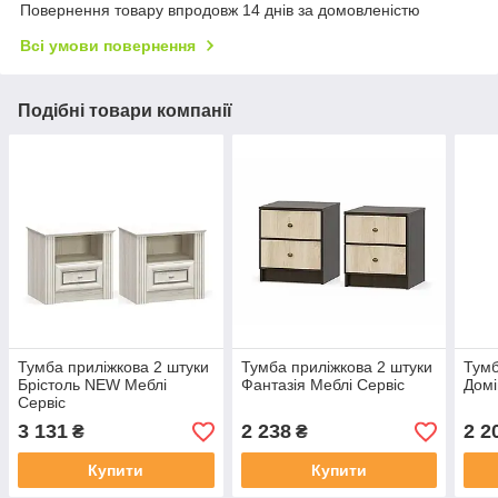
Повернення товару впродовж 14 днів за домовленістю
Всі умови повернення
Подібні товари компанії
Тумба приліжкова 2 штуки
Тумба приліжкова 2 штуки
Тумб
Брістоль NEW Меблі
Фантазія Меблі Сервіс
Домі
Сервіс
3 131
2 238
2 2
₴
₴
Купити
Купити