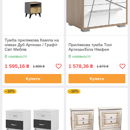
Тумба приліжкова Каміла на
ніжках Дуб Артизан / Графіт
Приліжкова тумба Тоні
Світ Меблів
Артизан/Біла Німфея
В наявності
В наявності
1 595,16
1 578,36
₴
₴
1 899 ₴
1 879 ₴
Купити
Купити
–16%
–16%