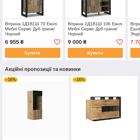
Вітрина 1Д1В1Ш 70 Емілі
Вітрина 2Д1В1Ш 106 Емілі
Вітр
Меблі Сервіс Дуб гранж/
Меблі Сервіс Дуб гранж/
Ешлі
Чорний
Чорний
Эндг
6 955
9 000
7 7
₴
₴
Купити
Купити
Акційні пропозиції та новинки
–16%
–16%