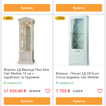
Купити
Купити
–16%
–15%
Вітрина 1Д Вівальді Піно Беж
Світ Меблів 74 см з
Вітрина - Пенал 1Д 1В Ешлі
підсвіткою та Художнім
Сосна водевіль Світ Меблів
Друком
В наявності
В наявності
17 530,80
7 752
₴
₴
20 870 ₴
9 120 ₴
Купити
Купити