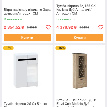
Тумба-вітрина 3д 155 СК
Вітра навісна у вітальню Зара
Каліста Дуб Аппалачі /
артизан/Антрацит СМ
Антрацит СМ
В наявності
В наявності
2 354,52
4 378,92
₴
₴
2 803 ₴
5 213 ₴
Купити
Купити
–16%
–16%
Вітрина - Пенал 82 1Д 1В
Тумба вітрина 2Д Ск Б'янко
Ешлі Світ Меблів Дуб