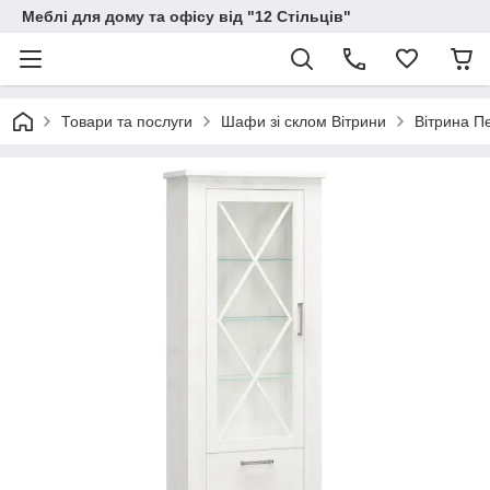
Меблі для дому та офісу від "12 Стільців"
Товари та послуги
Шафи зі склом Вітрини
Вітрина П