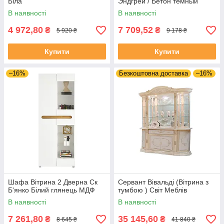
Біла
Эндгрей / Бетон темный
В наявності
В наявності
4 972,80
7 709,52
₴
₴
5 920 ₴
9 178 ₴
Купити
Купити
–16%
Безкоштовна доставка
–16%
Шафа Вітрина 2 Дверна Ск
Сервант Вівальді (Вітрина з
Б'янко Білий глянець МДФ
тумбою ) Світ Меблів
В наявності
В наявності
7 261,80
35 145,60
₴
₴
8 645 ₴
41 840 ₴