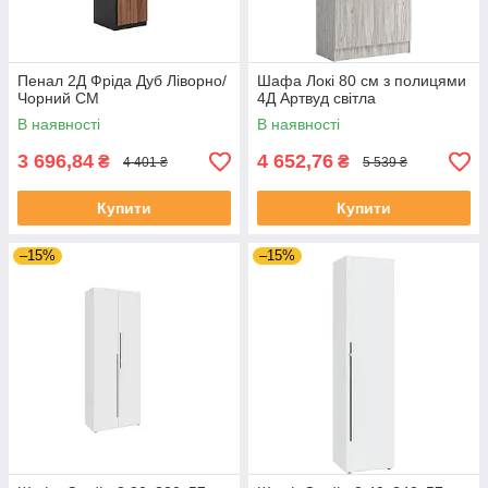
Пенал 2Д Фріда Дуб Ліворно/
Шафа Локі 80 см з полицями
Чорний СМ
4Д Артвуд світла
В наявності
В наявності
3 696,84
4 652,76
₴
₴
4 401 ₴
5 539 ₴
Купити
Купити
–15%
–15%