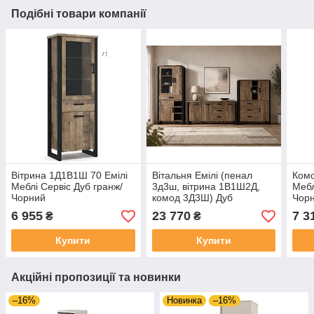
Подібні товари компанії
Вітрина 1Д1В1Ш 70 Емілі
Вітальня Емілі (пенал
Комо
Меблі Сервіс Дуб гранж/
3д3ш, вітрина 1В1Ш2Д,
Мебл
Чорний
комод 3Д3Ш) Дуб
Чорн
колоніальний/Чорний
ящи
6 955
23 770
7 3
₴
₴
Меблі Сервіс
Купити
Купити
Акційні пропозиції та новинки
–16%
Новинка
–16%