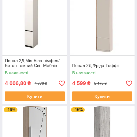
Пенал 2Д Мія Біла німфея/
Бетон темний Світ Меблів
Пенал 2Д Фріда Тоффі
В наявності
В наявності
4 006,80
4 599
₴
₴
4 770 ₴
5 475 ₴
Купити
Купити
–16%
–16%