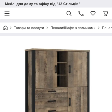
Меблі для дому та офісу від "12 Стільців"
Товари та послуги
Пенали/Шафи з поличками
Пенал