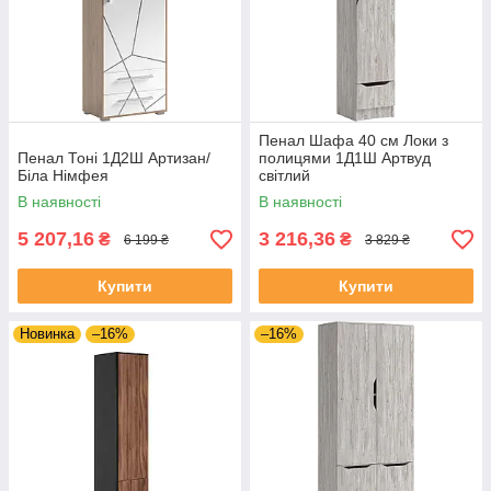
Пенал Шафа 40 см Локи з
Пенал Тоні 1Д2Ш Артизан/
полицями 1Д1Ш Артвуд
Біла Німфея
світлий
В наявності
В наявності
5 207,16
3 216,36
₴
₴
6 199 ₴
3 829 ₴
Купити
Купити
Новинка
–16%
–16%