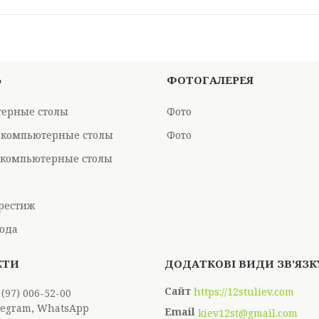
Ь
ФОТОГАЛЕРЕЯ
ерные столы
Фото
 компьютерные столы
Фото
компьютерные столы
рестиж
ода
https://12stuliev.com
 (97) 006-52-00
elegram, WhatsApp
kiev12st@gmail.com