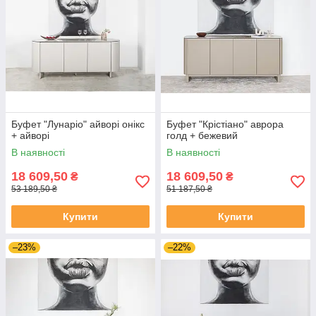
Буфет "Лунаріо" айворі онікс
Буфет "Крістіано" аврора
+ айворі
голд + бежевий
В наявності
В наявності
18 609,50
18 609,50
₴
₴
53 189,50 ₴
51 187,50 ₴
Купити
Купити
–23%
–22%