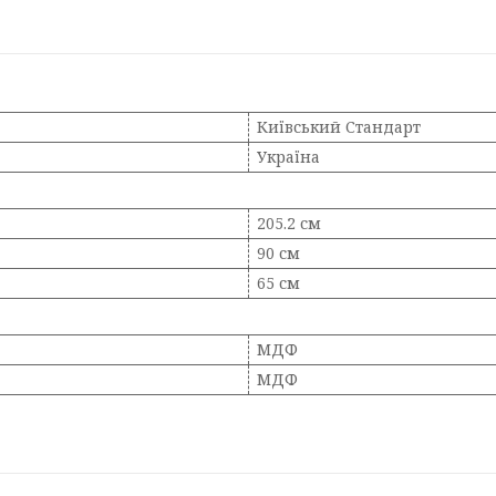
Київський Стандарт
Україна
205.2 см
90 см
65 см
МДФ
МДФ