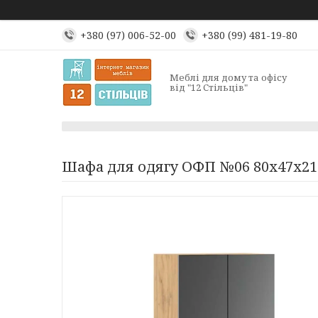
+380 (97) 006-52-00
+380 (99) 481-19-80
Меблі для дому та офісу
від "12 Стільців"
Шафа для одягу ОФП №06 80х47х21