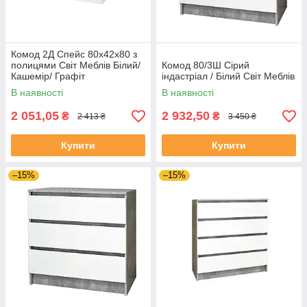
Комод 2Д Спейс 80х42х80 з
полицями Світ Меблів Білий/
Комод 80/3Ш Сірий
Кашемір/ Графіт
індастріал / Білий Світ Меблів
В наявності
В наявності
2 051,05
2 932,50
₴
₴
2 413 ₴
3 450 ₴
Купити
Купити
–15%
–15%