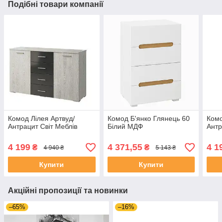
Подібні товари компанії
Комод Лілея Артвуд/
Комод Б'янко Глянець 60
Комо
Антрацит Світ Меблів
Білий МДФ
Антр
4 199
4 371,55
4 1
₴
₴
4 940 ₴
5 143 ₴
Купити
Купити
Акційні пропозиції та новинки
–65%
–16%