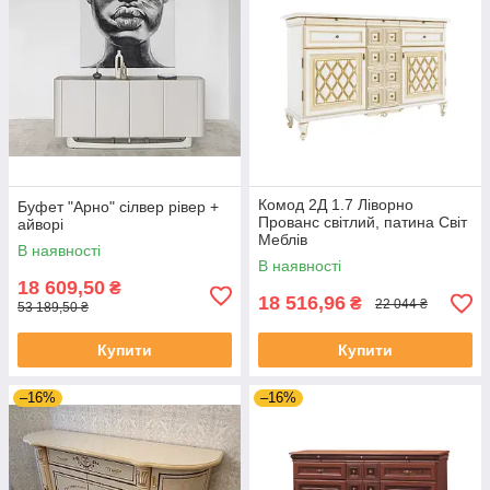
Комод 2Д 1.7 Ліворно
Буфет "Арно" сілвер рівер +
Прованс світлий, патина Світ
айворі
Меблів
В наявності
В наявності
18 609,50
₴
18 516,96
₴
22 044 ₴
53 189,50 ₴
Купити
Купити
–16%
–16%