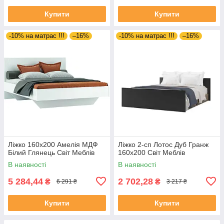
Купити
Купити
-10% на матрас !!!
–16%
-10% на матрас !!!
–16%
Ліжко 160х200 Амелія МДФ
Ліжко 2-сп Лотос Дуб Гранж
Білий Глянець Світ Меблів
160х200 Світ Меблів
В наявності
В наявності
5 284,44
2 702,28
₴
₴
6 291 ₴
3 217 ₴
Купити
Купити