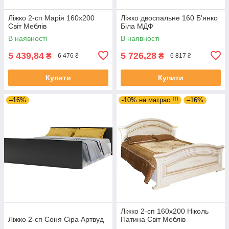
Ліжко 2-сп Марія 160х200
Ліжко двоспальне 160 Б'янко
Світ Меблів
Біла МДФ
В наявності
В наявності
5 439,84
5 726,28
₴
₴
6 476 ₴
6 817 ₴
Купити
Купити
–16%
-10% на матрас !!!
–16%
Ліжко 2-сп 160х200 Ніколь
Ліжко 2-сп Соня Сіра Артвуд
Патина Світ Меблів