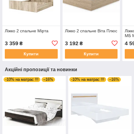
Ліжко 2 спальне Мірта
Ліжко 2 спальне Віта Плюс
Ліжк
МБ М
3 359
3 192
4 5
₴
₴
Купити
Купити
Акційні пропозиції та новинки
-10% на матрас !!!
–16%
-10% на матрас !!!
–16%