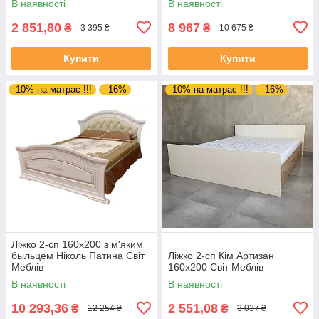
В наявності
В наявності
2 851,80
8 967
₴
₴
3 395 ₴
10 675 ₴
Купити
Купити
-10% на матрас !!!
–16%
-10% на матрас !!!
–16%
Ліжко 2-сп 160х200 з м'яким
быльцем Ніколь Патина Світ
Ліжко 2-сп Кім Артизан
Меблів
160х200 Світ Меблів
В наявності
В наявності
10 293,36
2 551,08
₴
₴
12 254 ₴
3 037 ₴