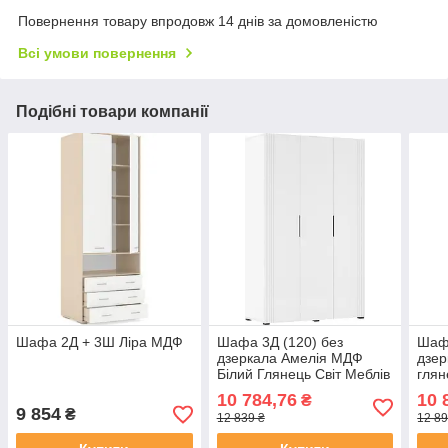
Повернення товару впродовж 14 днів за домовленістю
Всі умови повернення
Подібні товари компанії
Шафа 2Д + 3Ш Ліра МДФ
Шафа 3Д (120) без
Шафа
дзеркала Амелія МДФ
дзер
Білий Глянець Світ Меблів
глян
10 784,76
10 
₴
9 854
₴
12 839 ₴
12 89