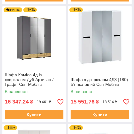
Новинка
–16%
–16%
Шафа Каміла 4д із
дзеркалом Дуб Артизан /
Шафа з дзеркалом 4ДЗ (180)
Графіт Світ Меблів
Б'янко Білий Світ Меблів
В наявності
В наявності
16 347,24
15 551,76
₴
₴
19 461 ₴
18 514 ₴
Купити
Купити
–16%
–16%