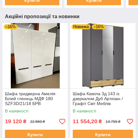
Купити
Купити
Акційні пропозиції та новинки
–16%
Новинка
–16%
Шафа тридверна Амелія
Шафа Каміла 3д 143 із
Білий глянець МДФ 180
дзеркалом Дуб Артизан /
SZF3D/21/18 БРВ
Графіт Світ Меблів
В наявності
В наявності
19 120
11 554,20
₴
₴
22 860 ₴
13 755 ₴
Купити
Купити